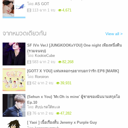
โดย
AS GOT
113 ฉาก 1 จบ
4,671
จากหมวดเดียวกัน
View all >
SF IVn Ver.I [JUNGKOOKxYOU] One night เพียงหนึ่งคืน
{รวมจนจบ}
โดย
KookieCube
583 ฉาก 2 จบ
82,268
[GOT7 X YOU] แฟนหลอกๆอยากบอกว่ารัก EP8 [MARK]
โดย
Roroiron
62 ฉาก 2 จบ
39,931
(Sehun x You) 'Mr.Oh is mine' ผู้ชายของฉันนามสกุลโอ
Ep.10
โดย
สับปะรดใต้ทะเล
76 ฉาก 2 จบ
47,282
[ Yaoi ] เนื้อเรื่องสั้น Jeremy x Purple Guy