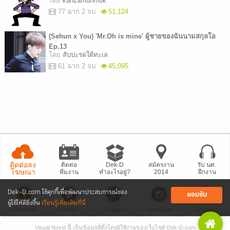
โดย
kanzamunmuk
77 ฉาก 2 จบ
51,124
(Sehun x You) 'Mr.Oh is mine' ผู้ชายของฉันนามสกุลโอ
Ep.13
โดย
สับปะรดใต้ทะเล
61 ฉาก 2 จบ
45,095
ติดต่อลง
ติดต่อ
Dek-D
สมัครงาน
รับ นศ.
โฆษณา
ทีมงาน
ทำอะไรอยู่?
2014
ฝึกงาน
Dek-D.com ใช้คุกกี้เพื่อพัฒนาประสบการณ์ของ
ยอมรับ
ผู้ใช้ให้ดียิ่งขึ้น
เรียนรู้เพิ่มเติมที่นี่
Facebook
Twitter
Google+
Instagram
Dogilike
Visual Novel นี้ เป็นข้อมูลที่ตั้งโดยผู้ใช้งานของเว็บไซต์ Dek-D.com
• แจ้งปัญหา
เว็บไซต์
• Dek-D เป็นข่าว
• เที่ยวออฟฟิศ Dek-D