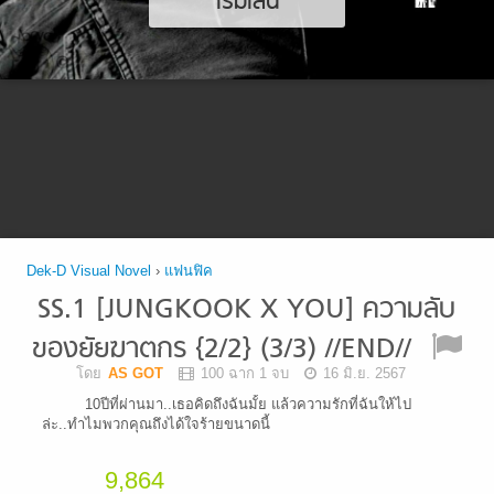
เริ่มเล่น
Dek-D Visual Novel
›
แฟนฟิค
SS.1 [JUNGKOOK X YOU] ความลับ
ของยัยฆาตกร {2/2} (3/3) //END//
โดย
AS GOT
100 ฉาก 1 จบ
16 มิ.ย. 2567
10ปีที่ผ่านมา..เธอคิดถึงฉันมั้ย แล้วความรักที่ฉันให้ไป
ล่ะ..ทำไมพวกคุณถึงได้ใจร้ายขนาดนี้
9,864