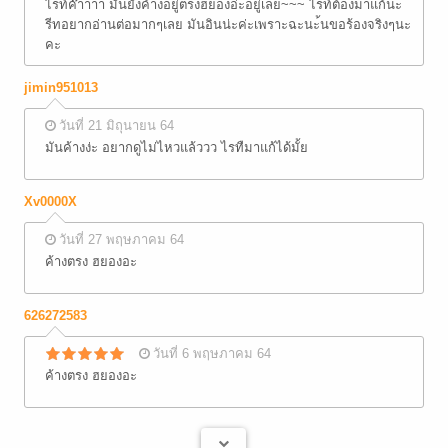
ไรท์ค๊าาาา มันยังค้างอยู่ตรงฮยองอ่ะอยู่เลย~~~ ไรท์ต้องมาแก้นะ
รีทอยากอ่านต่อมากๆเลย มันอินน่ะค่ะเพราะฉะนะ้นขอร้องจริงๆนะ
คะ
jimin951013
วันที่ 21 มิถุนายน 64
มันค้างง่ะ อยากดูไม่ไหวแล้ววว ไรทืมาแก้ได้มั้ย
Xv0000X
วันที่ 27 พฤษภาคม 64
ค้างตรง ฮยองอะ
626272583
วันที่ 6 พฤษภาคม 64
ค้างตรง ฮยองอะ