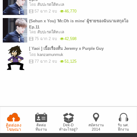
โดย
สับปะรดใต้ทะเล
57 ฉาก 2 จบ
46,770
(Sehun x You) 'Mr.Oh is mine' ผู้ชายของฉันนามสกุลโอ
Ep.11
โดย
สับปะรดใต้ทะเล
75 ฉาก 2 จบ
42,598
[ Yaoi ] เนื้อเรื่องสั้น Jeremy x Purple Guy
โดย
kanzamunmuk
77 ฉาก 2 จบ
51,125
ติดต่อลง
ติดต่อ
Dek-D
สมัครงาน
รับ นศ.
โฆษณา
ทีมงาน
ทำอะไรอยู่?
2014
ฝึกงาน