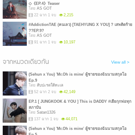
◇《EP.4》Teaser
โดย
AS GOT
22 ฉาก 1 จบ
2,215
#AddictionTAE (คนเลว) [TAEHYUNG X YOU] ? เสพติดร้าย
??EP.9?
โดย
AS GOT
91 ฉาก 1 จบ
10,197
จากหมวดเดียวกัน
View all >
(Sehun x You) 'Mr.Oh is mine' ผู้ชายของฉันนามสกุลโอ
Ep.9
โดย
สับปะรดใต้ทะเล
52 ฉาก 2 จบ
42,149
EP.1 [ JUNGKOOK & YOU ] This is DADDY #เฮียกุกพ่อทุก
สภาบัน
โดย
Satan1326
137 ฉาก 1 จบ
44,071
(Sehun x You) 'Mr.Oh is mine' ผู้ชายของฉันนามสกุลโอ
Ep.5