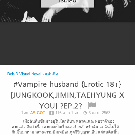
เริ่มเล่น
Dek-D Visual Novel
›
แฟนฟิค
#Vampire husband {Erotic 18+}
[JUNGKOOK,JIMIN,TAEHYUNG X
YOU] ?EP.2?
โดย
AS GOT
116 ฉาก 1 จบ
3 เม.ย. 2563
เมื่อฉันตื่นขึ้นมาอยู่ในโลกที่ประหลาด..และพบว่าตัวเอง
ตายแล้ว คิดว่าเรื่องตายคงเป็นเรื่องเลวร้ายสำหรับฉัน แต่ฉันไม่ได้
ตื่นขึ้นมาท่ามกลางความมืดเหมือนภูตผีวิญญาณอื่น แต่ฉันตื่นขึ้น