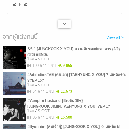
Ꮚ˘ ꈊ ˘ Ꮚ
จากผู้แต่งคนนี้
View all >
SS.1 [JUNGKOOK X YOU] ความลับของยัยฆาตกร {2/2}
(3/3) //END//
โดย
AS GOT
100 ฉาก 1 จบ
9,865
#AddictionTAE (คนเลว) [TAEHYUNG X YOU] ? เสพติดร้าย
??EP.15?
โดย
AS GOT
54 ฉาก 1 จบ
11,573
#Vampire husband {Erotic 18+}
[JUNGKOOK,JIMIN,TAEHYUNG X YOU] ?EP.1?
โดย
AS GOT
85 ฉาก 1 จบ
16,588
#Byunnim (คนเจ้าชู้) [JUNGKOOK X YOU] ☆ เสพติดรัก