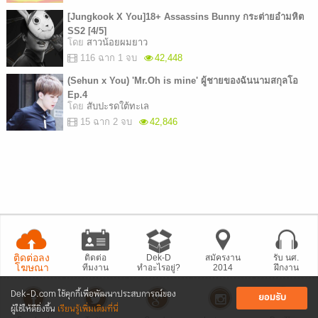
[Jungkook X You]18+ Assassins Bunny กระต่ายอำมหิต
SS2 [4/5]
โดย
สาวน้อยผมยาว
116 ฉาก 1 จบ
42,448
(Sehun x You) 'Mr.Oh is mine' ผู้ชายของฉันนามสกุลโอ
Ep.4
โดย
สับปะรดใต้ทะเล
15 ฉาก 2 จบ
42,846
ติดต่อลง
ติดต่อ
Dek-D
สมัครงาน
รับ นศ.
โฆษณา
ทีมงาน
ทำอะไรอยู่?
2014
ฝึกงาน
Dek-D.com ใช้คุกกี้เพื่อพัฒนาประสบการณ์ของ
ยอมรับ
ผู้ใช้ให้ดียิ่งขึ้น
เรียนรู้เพิ่มเติมที่นี่