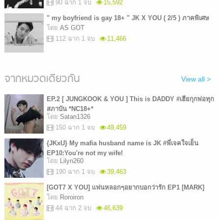
90 ฉาก 1 จบ
15,592
" my boyfriend is gay 18+ " JK X YOU ( 2/5 ) ภาคพิเศษ
โดย
AS GOT
112 ฉาก 1 จบ
11,466
จากหมวดเดียวกัน
View all >
EP.2 [ JUNGKOOK & YOU ] This is DADDY #เฮียกุกพ่อทุก
สภาบัน *NC18+*
โดย
Satan1326
150 ฉาก 1 จบ
49,459
{JKxU} My mafia husband name is JK #พี่เจคใจเย็น
EP10:You're not my wife!
โดย
Lilyn260
190 ฉาก 1 จบ
39,463
[GOT7 X YOU] แฟนหลอกๆอยากบอกว่ารัก EP1 [MARK]
โดย
Roroiron
44 ฉาก 2 จบ
46,639