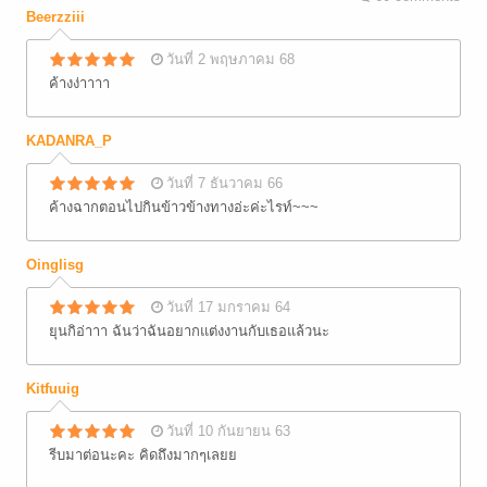
Beerzziii
วันที่ 2 พฤษภาคม 68
ค้างง่าาาา
KADANRA_P
วันที่ 7 ธันวาคม 66
ค้างฉากตอนไปกินข้าวข้างทางอ่ะค่ะไรท์~~~
Oinglisg
วันที่ 17 มกราคม 64
ยุนกิอ่าาา ฉันว่าฉันอยากแต่งงานกับเธอแล้วนะ
Kitfuuig
วันที่ 10 กันยายน 63
รีบมาต่อนะคะ คิดถึงมากๆเลยย