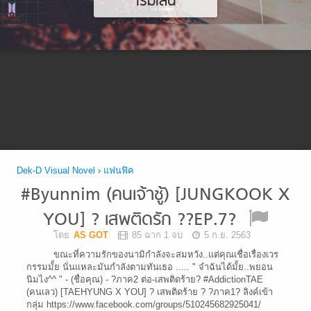
เริ่มเล่น
Dek-D Visual Novel
›
แฟนฟิค
#Byunnim (คนเจ้าชู้) [JUNGKOOK X
YOU] ? เสพติดรัก ??EP.7?
โดย
AS GOT
85 ฉาก 1 จบ
5 ก.ย. 2563
ขณะที่ความรักของนามิกำลังจะสมหวัง..แต่คุณเชื่อเรื่องเวร
กรรมมั้ย นั่นแหละมันกำลังตามทันเธอ ..... " จำฉันได้มั้ย..พยอน
นิมไง^^ " - (ชื่อคุณ) - ?ภาค2 ต่อ-เสพติดร้าย? #AddictionTAE
(คนเลว) [TAEHYUNG X YOU] ? เสพติดร้าย ? ?ภาค1? ลิงค์เข้า
กลุ่ม https://www.facebook.com/groups/510245682925041/