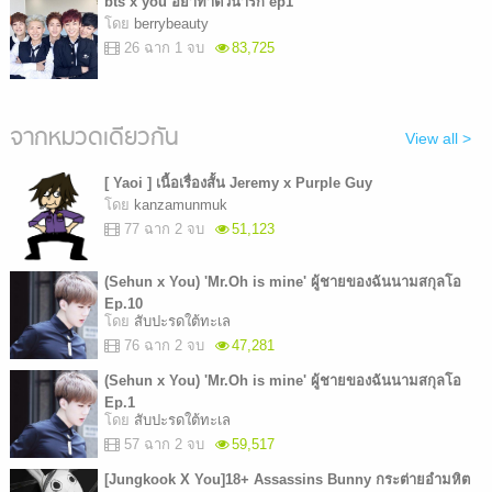
bts x you อย่าทำตัวน่ารัก ep1
โดย
berrybeauty
26 ฉาก 1 จบ
83,725
จากหมวดเดียวกัน
View all >
[ Yaoi ] เนื้อเรื่องสั้น Jeremy x Purple Guy
โดย
kanzamunmuk
77 ฉาก 2 จบ
51,123
(Sehun x You) 'Mr.Oh is mine' ผู้ชายของฉันนามสกุลโอ
Ep.10
โดย
สับปะรดใต้ทะเล
76 ฉาก 2 จบ
47,281
(Sehun x You) 'Mr.Oh is mine' ผู้ชายของฉันนามสกุลโอ
Ep.1
โดย
สับปะรดใต้ทะเล
57 ฉาก 2 จบ
59,517
[Jungkook X You]18+ Assassins Bunny กระต่ายอำมหิต