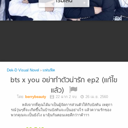
เริ่มเล่น
Dek-D Visual Novel
›
แฟนฟิค
bts x you อย่าทำตัวน่ารัก ep2 (แก้ไข
แล้ว)
โดย
berrybeauty
22 ฉาก 2 จบ
26 เม.ย. 2560
หลังจากที่คุณได้มาเป็นผู้จัดการส่วนตัวให้กับบังทัน เหตุกา
รณ์วุ่นๆที่จะเกิดขึ้นในบ้านบังทันจะเป็นอย่างไร แล้วความรักของ
พวกคุณจะเป็นยังไง มาลุ้นกันตอนเลยดีกว่าาค้าาา