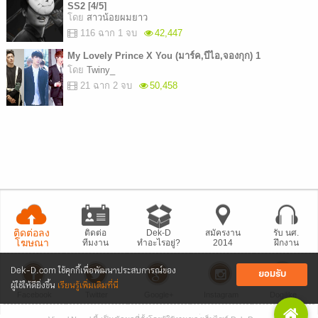
SS2 [4/5]
โดย
สาวน้อยผมยาว
116 ฉาก 1 จบ
42,447
My Lovely Prince X You (มาร์ค,บีไอ,จองกุก) 1
โดย
Twiny_
21 ฉาก 2 จบ
50,458
ติดต่อลง
ติดต่อ
Dek-D
สมัครงาน
รับ นศ.
โฆษณา
ทีมงาน
ทำอะไรอยู่?
2014
ฝึกงาน
Dek-D.com ใช้คุกกี้เพื่อพัฒนาประสบการณ์ของ
ยอมรับ
ผู้ใช้ให้ดียิ่งขึ้น
เรียนรู้เพิ่มเติมที่นี่
Facebook
Twitter
Google+
Instagram
Dogilike