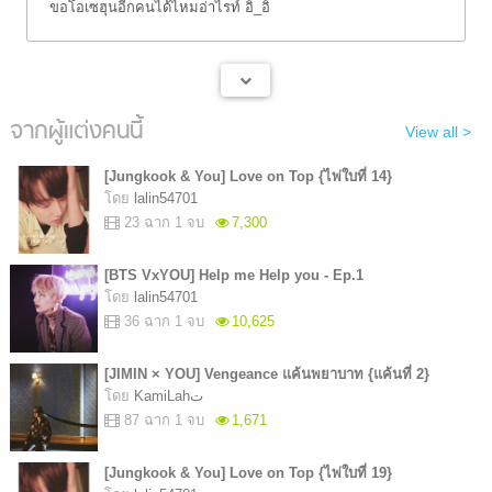
ขอโอเซฮุนอีกคนได้ไหมอ่าไรท์ อิ_อิ
จากผู้แต่งคนนี้
View all >
[Jungkook & You] Love on Top {ไพ่ใบที่ 14}
โดย
lalin54701
23 ฉาก 1 จบ
7,300
[BTS VxYOU] Help me Help you - Ep.1
โดย
lalin54701
36 ฉาก 1 จบ
10,625
[JIMIN × YOU] Vengeance แค้นพยาบาท {แค้นที่ 2}
โดย
KamiLahت
87 ฉาก 1 จบ
1,671
[Jungkook & You] Love on Top {ไพ่ใบที่ 19}