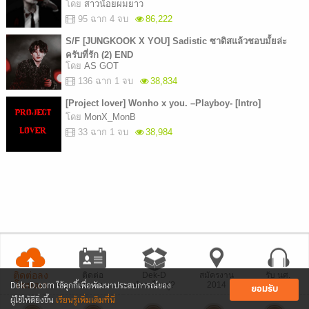
โดย
สาวน้อยผมยาว
95 ฉาก 4 จบ
86,222
S/F [JUNGKOOK X YOU] Sadistic ซาดิสแล้วชอบมั้ยล่ะ
ครับที่รัก (2) END
โดย
AS GOT
136 ฉาก 1 จบ
38,834
[Project lover] Wonho x you. –Playboy- [Intro]
โดย
MonX_MonB
33 ฉาก 1 จบ
38,984
ติดต่อลง
ติดต่อ
Dek-D
สมัครงาน
รับ นศ.
Dek-D.com ใช้คุกกี้เพื่อพัฒนาประสบการณ์ของ
โฆษณา
ทีมงาน
ทำอะไรอยู่?
2014
ฝึกงาน
ยอมรับ
ผู้ใช้ให้ดียิ่งขึ้น
เรียนรู้เพิ่มเติมที่นี่