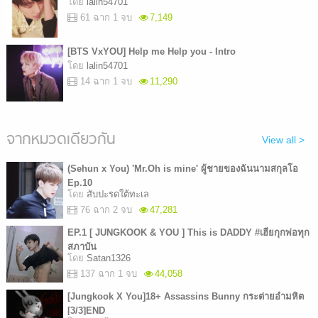
โดย
lalin54701
61 ฉาก 1 จบ
7,149
[BTS VxYOU] Help me Help you - Intro
โดย
lalin54701
14 ฉาก 1 จบ
11,290
จากหมวดเดียวกัน
View all >
(Sehun x You) 'Mr.Oh is mine' ผู้ชายของฉันนามสกุลโอ
Ep.10
โดย
สับปะรดใต้ทะเล
76 ฉาก 2 จบ
47,281
EP.1 [ JUNGKOOK & YOU ] This is DADDY #เฮียกุกพ่อทุก
สภาบัน
โดย
Satan1326
137 ฉาก 1 จบ
44,058
[Jungkook X You]18+ Assassins Bunny กระต่ายอำมหิต
[3/3]END