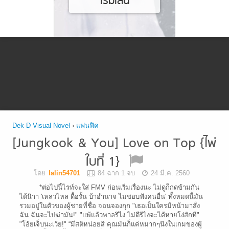
เริ่มเล่น
Dek-D Visual Novel
›
แฟนฟิค
[Jungkook & You] Love on Top {ไพ่
ใบที่ 1}
โดย
lalin54701
84 ฉาก 1 จบ
24 มี.ค. 2560
*ต่อไปนี้ไรท์จะใส่ FMV ก่อนเริ่มเรื่องนะ ไม่ดูก็กดข้ามกัน
ได้น๊าา 'เหลวไหล ดื้อรั้น บ้าอำนาจ ไม่ชอบฟังคนอื่น' ทั้งหมดนี้มัน
รวมอยู่ในตัวของผู้ชายที่ชื่อ จอนจองกุก "เธอเป็นใครมีหน้ามาสั่ง
ฉัน ฉันจะไปฆ่ามัน!" "แพ้แล้วพาลรึไง ไม่ดีรึไงจะได้หายโง่สักที"
"โอ้ยเจ็บนะเว้ย!" “มีสติหน่อยสิ คุณมันก็แค่หมากๆนึงในเกมของผู้