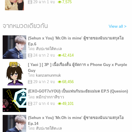
29 ฉาก 1 จบ
7,575
จากหมวดเดียวกัน
View all >
(Sehun x You) 'Mr.Oh is mine' ผู้ชายของฉันนามสกุลโอ
Ep.6
โดย
สับปะรดใต้ทะเล
24 ฉาก 2 จบ
42,414
[ Yaoi ] [ 3P ] เนื้อเรื่องสั้น ผู้จัดการ x Phone Guy x Purple
Guy
โดย
kanzamunmuk
29 ฉาก 2 จบ
68,456
(EXO-GOT7xYOU) เป็นแฟนกันนะยัยแม่มด EP.5 (Quesion)
โดย
หมีกปากกาสีขาว
27 ฉาก 4 จบ
49,101
(Sehun x You) 'Mr.Oh is mine' ผู้ชายของฉันนามสกุลโอ
Ep.14
โดย
สับปะรดใต้ทะเล