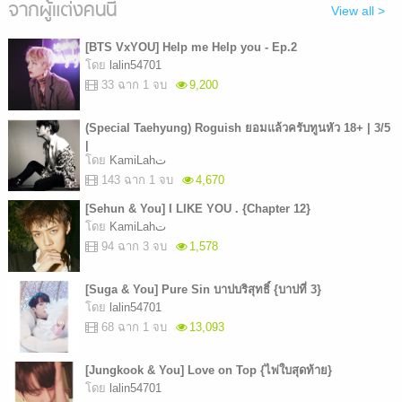
จากผู้แต่งคนนี้
View all >
[BTS VxYOU] Help me Help you - Ep.2
โดย
lalin54701
33 ฉาก 1 จบ
9,200
(Special Taehyung) Roguish ยอมแล้วครับทูนหัว 18+ | 3/5
|
โดย
KamiLahت
143 ฉาก 1 จบ
4,670
[Sehun & You] I LIKE YOU . {Chapter 12}
โดย
KamiLahت
94 ฉาก 3 จบ
1,578
[Suga & You] Pure Sin บาปบริสุทธิ์ {บาปที่ 3}
โดย
lalin54701
68 ฉาก 1 จบ
13,093
[Jungkook & You] Love on Top {ไพ่ใบสุดท้าย}
โดย
lalin54701