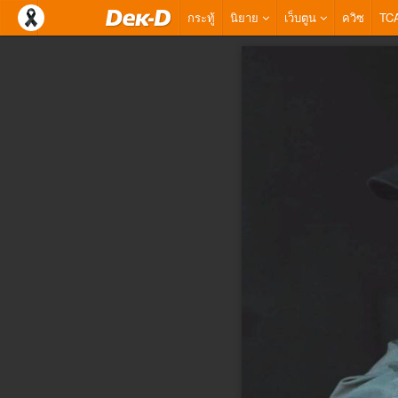
กระทู้
นิยาย
เว็บตูน
ควิซ
TC