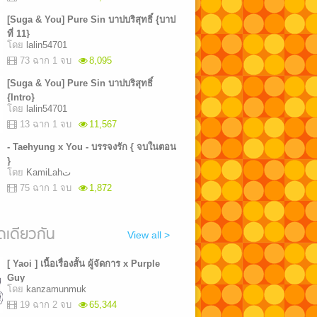
[Suga & You] Pure Sin บาปบริสุทธิ์ {บาป
ที่ 11}
โดย
lalin54701
73 ฉาก 1 จบ
8,095
[Suga & You] Pure Sin บาปบริสุทธิ์
{Intro}
โดย
lalin54701
13 ฉาก 1 จบ
11,567
- Taehyung x You - บรรจงรัก { จบในตอน
}
โดย
KamiLahت
75 ฉาก 1 จบ
1,872
เดียวกัน
View all >
[ Yaoi ] เนื้อเรื่องสั้น ผู้จัดการ x Purple
Guy
โดย
kanzamunmuk
19 ฉาก 2 จบ
65,344