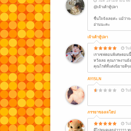
วันที่ 19 เมษายน 66
@เจ้าเต้าหู้ปลา
ชื่นใจจังเลยค่ะ แม้ว่า
อ่านนะคะ
เจ้าเต้าหู้ปลา
วัน
เราเซฟตอนพิเศษตอนนี้ไ
หวังเลย คุณภาพงานยัง
คุณไรต์ที่แต่งนิยายดีๆ
AYISLN
วัน
ภรรยาของเจโฮป
วัน
ดีไปหมดเลยอ่าาาาา ทุ