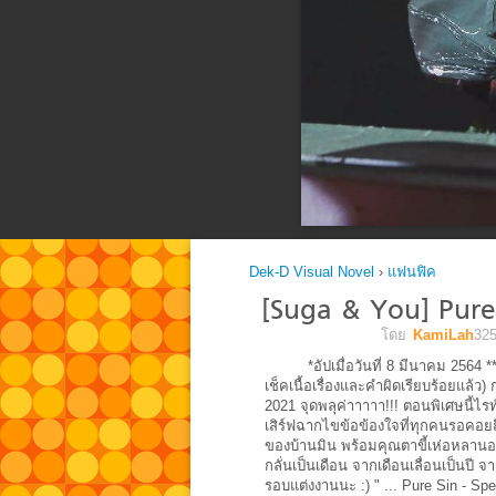
Dek-D Visual Novel
›
แฟนฟิค
[Suga & You] Pure S
โดย
*อัปเมื่อวันที่ 8 มีนาคม 2564 
เช็คเนื้อเรื่องและคำผิดเรียบร้อยแล้ว)
2021 จุดพลุค่าาาาา!!! ตอนพิเศษนี้ไรท
เสิร์ฟฉากไขข้อข้องใจที่ทุกคนรอคอย
ของบ้านมิน พร้อมคุณตาขี้เห่อหลานอย
กลั่นเป็นเดือน จากเดือนเลื่อนเป็นปี จาก
รอบแต่งงานนะ :) " ... Pure Sin - Spe