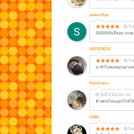
piano33sp
วัน
555555ลั่นจี่หอย แกง
6547839210
วัน
น่ารักไปหมดทุกอย่าง
KamiLahت
วันที่ 8 มีนาคม 64
ค้างตรงไหนบอกไรท์ได้น
IVME
วัน