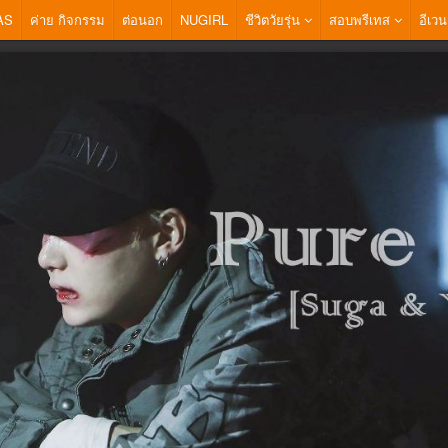
AS
ค่าย กิจกรรม
ต่อนอก
NUGIRL
ชีวิตวัยรุ่น
สอบพรีเทส
อีเวน