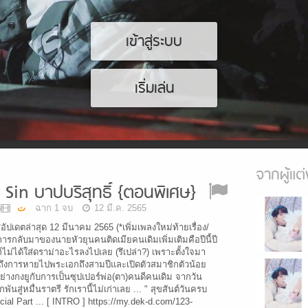
เข้าสู่ระบบ
เริ่มเล่น
จากผู้แต่
in บาปบริสุทธิ์ {ตอนพิเศษ}
KamiLahت
325 ฉาก 1 จบ
12 มี.ค. 2565
**อัปเดตล่าสุด 12 มีนาคม 2565 (*เพิ่มเพลงใหม่ท้ายเรื่อง/
 การกลับมาของนายหัวยุนคนติดเมียคนเดิมเพิ่มเติมคือปีนี้ปี
์ไม่ได้ใส่ดราม่าอะไรลงไปเลย (รึเปล่า?) เพราะตั้งใจมา
ถึงการหายไปพระเอกถึงสามปีและเปิดตัวสมาชิกตัวน้อย
่างกงยูกับการเป็นซุปเปอร์พ่อ(ตา)คนดีคนเดิม จากวัน
พันสู่หมื่นราตรี รักเรานี้ไม่เก่าเลย ... " สุขสันต์วันครบ
cial Part ... [ INTRO ] https://my.dek-d.com/123-