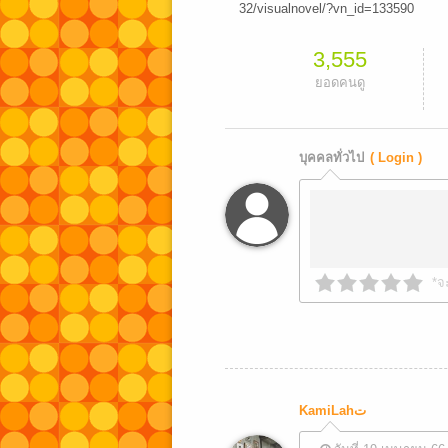
32/visualnovel/?vn_id=133590
3,555
ยอดคนดู
บุคคลทั่วไป
( Login )
*จ
KamiLahت