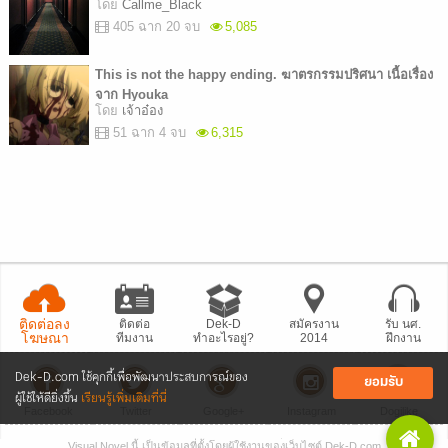
โดย
Callme_Black
405 ฉาก 20 จบ
5,085
This is not the happy ending. ฆาตรกรรมปริศนา เนื้อเรื่อง
จาก Hyouka
โดย
เจ้าอ๋อง
51 ฉาก 4 จบ
6,315
ติดต่อลง
ติดต่อ
Dek-D
สมัครงาน
รับ นศ.
โฆษณา
ทีมงาน
ทำอะไรอยู่?
2014
ฝึกงาน
Dek-D.com ใช้คุกกี้เพื่อพัฒนาประสบการณ์ของ
ยอมรับ
ผู้ใช้ให้ดียิ่งขึ้น
เรียนรู้เพิ่มเติมที่นี่
Facebook
Twitter
Google+
Instagram
Dogilike
Visual Novel นี้ เป็นข้อมูลที่ตั้งโดยผู้ใช้งานของเว็บไซต์ Dek-D.com
• แจ้งปัญหา
เว็บไซต์
• Dek-D เป็นข่าว
• เที่ยวออฟฟิศ Dek-D