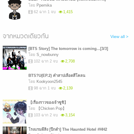
โดย
Ppemika​
62 ฉาก 1 จบ
1,415
จากหมวดเดียวกัน
View all >
[BTS Story] The tomorrow is coming...[3/3]
โดย
S_nowbunny
102 ฉาก 2 จบ
2,708
BTS?U(EP.2) คำสาปเลือดสีโคลน
โดย
Kookyoon2545
98 ฉาก 1 จบ
2,139
【เรื่องราวของเจ้าซูชิ】
โดย
【Chicken Pop】
103 ฉาก 2 จบ
3,154
โรงแรมผีสิง [ปีกดำ] The Haunted Hotel #HH2