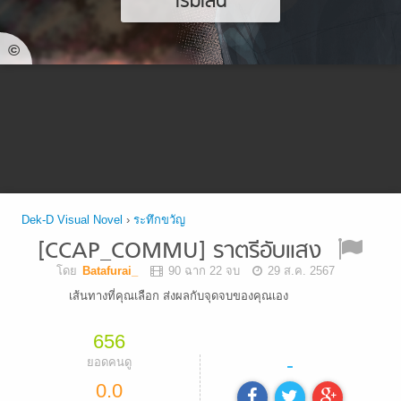
เริ่มเล่น
©
Dek-D Visual Novel
›
ระทึกขวัญ
[CCAP_COMMU] ราตรีอับแสง
โดย
Batafurai_
90 ฉาก 22 จบ
29 ส.ค. 2567
เส้นทางที่คุณเลือก ส่งผลกับจุดจบของคุณเอง
656
-
ยอดคนดู
0.0