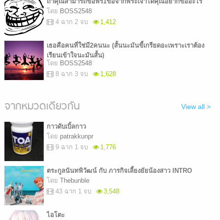
ถ้าคุณสามารถขอพร1ข้อจากพระเจ้าได้คุณอยากขออะไร
โดย
BOSS2548
4 ฉาก 2 จบ
1,412
เธอคือคนที่ใช่มี2คนนะ (สั้นนะมันขี้เกรียดอะเพราะเราต้อง
เรียนเข้าใจนะมันสั้น)
โดย
BOSS2548
8 ฉาก 3 จบ
1,628
จากหมวดเดียวกัน
View all >
กาวดับเบิ้ลกาว
โดย
patrakkunpr
9 ฉาก 1 จบ
1,776
ตระกูลนันทพิวัฒน์ กับ ภารกิจเลี้ยงยัยน้องสาว INTRO
โดย
Thebunble
43 ฉาก 1 จบ
3,548
ไอโตะ