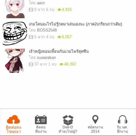
โดย
aect
9 ฉาก 6 จบ
4,915
เกมโดนอะไรไม่รู้กดมาเล่นเองนะ (ภาค2เกรียนกว่าเดิม)
โดย
BOSS2548
6 ฉาก 4 จบ
6,057
เจ้าหญิงจอมเพี้ยนกับแวมไพร์สุดซึน
โดย
suwarakan
37 ฉาก 1 จบ
49,392
ติดต่อลง
ติดต่อ
Dek-D
สมัครงาน
รับ นศ.
โฆษณา
ทีมงาน
ทำอะไรอยู่?
2014
ฝึกงาน