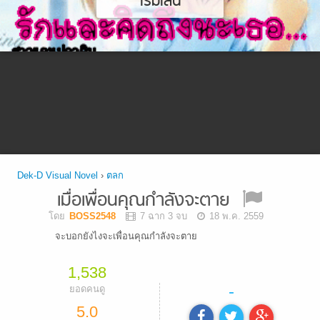
เริ่มเล่น
Dek-D Visual Novel
›
ตลก
เมื่อเพื่อนคุณกำลังจะตาย
โดย
BOSS2548
7 ฉาก 3 จบ
18 พ.ค. 2559
จะบอกยังไงจะเพื่อนคุณกำลังจะตาย
1,538
-
ยอดคนดู
5.0