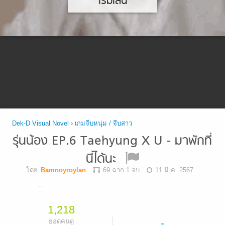
เริ่มเล่น
Dek-D Visual Novel
›
เกมจีบหนุ่ม / จีบสาว
รุ่นน้อง EP.6 Taehyung X U - มาพักที่
นี่ได้นะ
โดย
Bamnoyroylan
69 ฉาก 1 จบ
11 มี.ค. 2567
..
1,218
-
ยอดคนดู