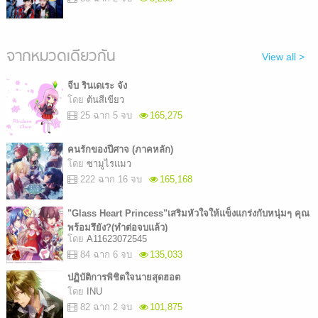
จากหมวดเดียวกัน
View all >
จีบ รินเดเระ จัง
โดย
ต้นสีเขียว
25 ฉาก 5 จบ
165,275
คนรักของปีศาจ (ภาคหลัก)
โดย
ซามูไรแมว
222 ฉาก 16 จบ
165,168
"Glass Heart Princess"เสริมหัวใจให้แข็งแกร่งกับหนุ่มๆ คุณ
พร้อมรึยัง?(ทำต่อจบแล้ว)
โดย
A11623072545
84 ฉาก 6 จบ
135,033
ปฏิบัติการพิชิตใจนายสุดฮอต
โดย
INU
82 ฉาก 2 จบ
101,875