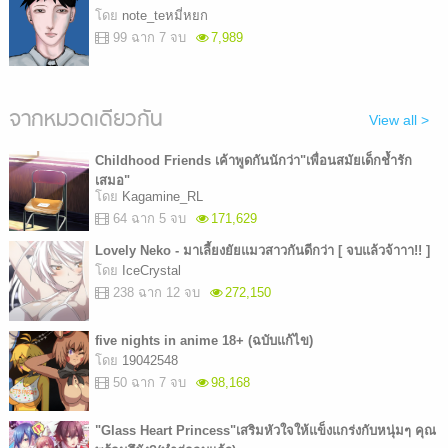
โดย
note_teหมี่หยก
99 ฉาก 7 จบ
7,989
จากหมวดเดียวกัน
View all >
Childhood Friends เค้าพูดกันนักว่า"เพื่อนสมัยเด็กช้ำรัก
เสมอ"
โดย
Kagamine_RL
64 ฉาก 5 จบ
171,629
Lovely Neko - มาเลี้ยงยัยแมวสาวกันดีกว่า [ จบแล้วจ้าาา!! ]
โดย
IceCrystal
238 ฉาก 12 จบ
272,150
five nights in anime 18+ (ฉบับแก้ไข)
โดย
19042548
50 ฉาก 7 จบ
98,168
"Glass Heart Princess"เสริมหัวใจให้แข็งแกร่งกับหนุ่มๆ คุณ