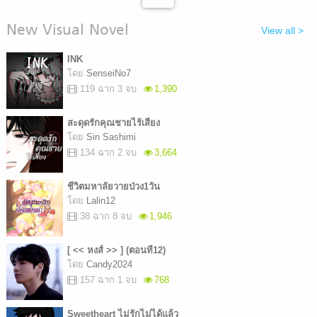
New Visual Novel
View all >
INK
โดย
SenseiNo7
119 ฉาก 3 จบ
1,390
สะดุดรักคุณชายไร้เสียง
โดย
Sin Sashimi
134 ฉาก 2 จบ
3,664
ชีวิตมหาลัยวายป่วง1วัน
โดย
Lalin12
38 ฉาก 8 จบ
1,946
[ << หงส์ >> ] (ตอนที12)
โดย
Candy2024
157 ฉาก 1 จบ
768
Sweetheart ไม่รักไม่ได้แล้ว