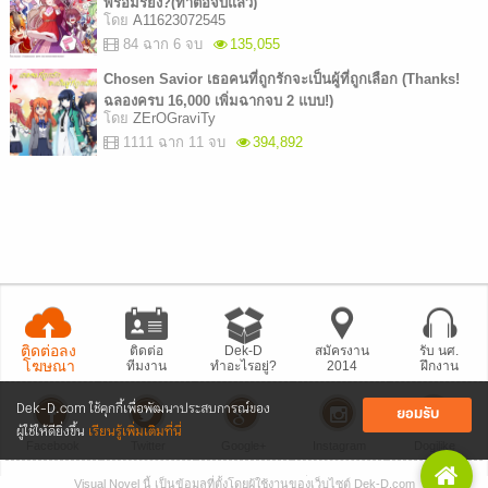
พร้อมรึยัง?(ทำต่อจบแล้ว)
โดย
A11623072545
84 ฉาก 6 จบ
135,055
Chosen Savior เธอคนที่ถูกรักจะเป็นผู้ที่ถูกเลือก (Thanks!
ฉลองครบ 16,000 เพิ่มฉากจบ 2 แบบ!)
โดย
ZErOGraviTy
1111 ฉาก 11 จบ
394,892
ติดต่อลง
ติดต่อ
Dek-D
สมัครงาน
รับ นศ.
โฆษณา
ทีมงาน
ทำอะไรอยู่?
2014
ฝึกงาน
Dek-D.com ใช้คุกกี้เพื่อพัฒนาประสบการณ์ของ
ยอมรับ
ผู้ใช้ให้ดียิ่งขึ้น
เรียนรู้เพิ่มเติมที่นี่
Facebook
Twitter
Google+
Instagram
Dogilike
Visual Novel นี้ เป็นข้อมูลที่ตั้งโดยผู้ใช้งานของเว็บไซต์ Dek-D.com
• แจ้งปัญหา
เว็บไซต์
• Dek-D เป็นข่าว
• เที่ยวออฟฟิศ Dek-D