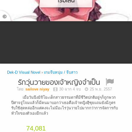
เริ่มเล่น
©
Dek-D Visual Novel
›
เกมจีบหนุ่ม / จีบสาว
รักวุ่นวายของเจ้าหญิงจำเป็น
โดย
sailove niyay
30 ฉาก 4 จบ
25 พ.ย. 2557
เมื่อวันนึงมิจิโยะเด็กสาวธรรมดาที่มีชีวิตปกติอยู่ๆก็ถูกพวก
ปีศาจจู่โจมแล้วก็มีคนมาบอกว่าเธอคือเจ้าหญิงฮฺิซุยแถมยังมีภูตร
รับใช้สุดหล่ออีกแต่คงจะไม่มีอะไรวุ่นวายไปมากกว่าการจัดการกับ
หัวใจของตัวเองอีกแล้ว
74,081