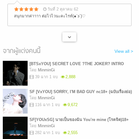
วันที่ 2 ตุลาคม 62
สนุกมากค่าาาา ต่อไวไวนะคะไรท์(●´з`)♡
จากผู้แต่งคนนี้
View all >
[BTSxYOU] SECRET LOVE ?THE JOKER? INTRO
โดย
MinminGi
39 ฉาก 1 จบ
2,888
SF [VxYOU] SORRY, I'M BAD GUY nc18+ (ฉบับเรื่องย่อ)
โดย
MinminGi
116 ฉาก 1 จบ
9,672
SF[YOUxSG] นายเป็นของฉัน You're mine (โรคจิต)18+
โดย
MinminGi
282 ฉาก 1 จบ
2,555