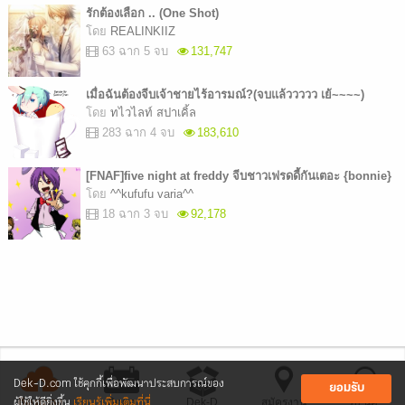
รักต้องเลือก .. (One Shot)
โดย
REALINKIIZ
63 ฉาก 5 จบ
131,747
เมื่อฉันต้องจีบเจ้าชายไร้อารมณ์?(จบแล้ววววว เย้~~~~)
โดย
ทไวไลท์ สปาเคิ้ล
283 ฉาก 4 จบ
183,610
[FNAF]five night at freddy จีบชาวเฟรดดี้กันเตอะ {bonnie}
โดย
^^kufufu varia^^
18 ฉาก 3 จบ
92,178
Dek-D.com ใช้คุกกี้เพื่อพัฒนาประสบการณ์ของ
ยอมรับ
ผู้ใช้ให้ดียิ่งขึ้น
เรียนรู้เพิ่มเติมที่นี่
ติดต่อลง
ติดต่อ
Dek-D
สมัครงาน
รับ นศ.