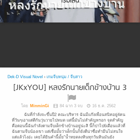
เริ่มเล่น
Dek-D Visual Novel
›
เกมจีบหนุ่ม / จีบสาว
[JKxYOU] หลงรักนายเด็กข้างบ้าน 3
โดย
MinminGi
84 ฉาก 3 จบ
16 ธ.ค. 2562
ฉันที่กำลังจะขึ้นปี2 คณะบริหาร ฉันมีแก๊งเพื่อนสนิทอยู่4คน
ที่วันๆเอาแต่ตีกันวุ่นวายไปหมด แต่นี้มันไม่สำคัญหรอก จุดสำคัญ
คือตอนนี้ฉันกำลังตามจีบเด็กข้างบ้านอยู่น่ะสิ นี้ก็ปาไป6เดือนแล้วที่
ฉันตามจีบน้องเขา แต่เชื่อมั้ยว่าเด็กนั้นก็ยังตีน่าซื่อทำมึนไม่สนใจ
แต่แล้วไงอ่ะ เคยได้ยินคำนี้มั้ย"น้ำหยดลงหินทุกวันหินมันยัง