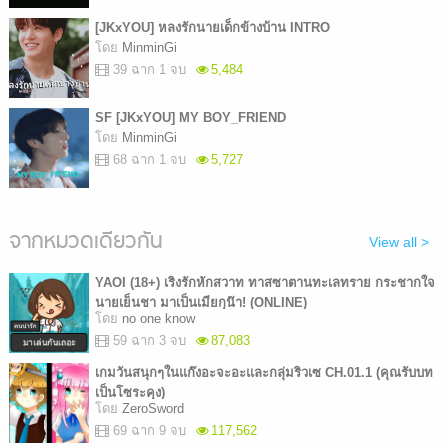
[JKxYOU] หลงรักนายเด็กข้างบ้าน INTRO
โดย
MinminGi
39 ฉาก 1 จบ
5,484
SF [JKxYOU] MY BOY_FRIEND
โดย
MinminGi
68 ฉาก 1 จบ
5,727
จากหมวดเดียวกัน
View all >
YAOI (18+) เริงรักหักสวาท ทาสซาตานทะเลทราย กระชากใจ
นายเย็นชา มาเป็นเมียกุน๊า! (ONLINE)
โดย
no one know
59 ฉาก 3 จบ
87,083
เกมวันสนุกๆในแก๊งอะจะอะและกลุ่มริวเซ CH.01.1 (คุณรับบท
เป็นโซระคุง)
โดย
ZeroSword
69 ฉาก 9 จบ
117,562