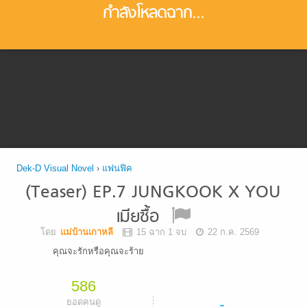
กำลังโหลดฉาก...
Dek-D Visual Novel
›
แฟนฟิค
(Teaser) EP.7 JUNGKOOK X YOU
เมียซื้อ
โดย
แม่บ้านเกาหลี
15 ฉาก 1 จบ
22 ก.ค. 2569
คุณจะรักหรือคุณจะร้าย
586
-
ยอดคนดู