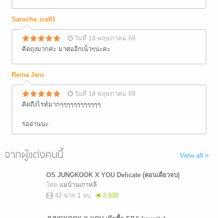
Sarocha_ice01
วันที่ 14 พฤษภาคม 69
คิดถุงมากค่ะ มาต่ออีกเน็วๆนะคะ
Reina Jaru
วันที่ 14 พฤษภาคม 69
คิดถึงไรท์มากๆๆๆๆๆๆๆๆๆๆๆๆ
รออ่านนะ
จากผู้แต่งคนนี้
View all >
OS JUNGKOOK X YOU Delicate (ตอนเดียวจบ)
โดย
แม่บ้านเกาหลี
42 ฉาก 1 จบ
3,938