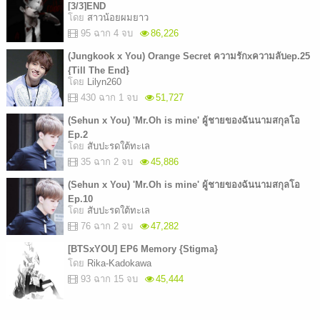
[3/3]END
โดย
สาวน้อยผมยาว
95 ฉาก 4 จบ
86,226
(Jungkook x You) Orange Secret ความรักxความลับep.25
{Till The End}
โดย
Lilyn260
430 ฉาก 1 จบ
51,727
(Sehun x You) 'Mr.Oh is mine' ผู้ชายของฉันนามสกุลโอ
Ep.2
โดย
สับปะรดใต้ทะเล
35 ฉาก 2 จบ
45,886
(Sehun x You) 'Mr.Oh is mine' ผู้ชายของฉันนามสกุลโอ
Ep.10
โดย
สับปะรดใต้ทะเล
76 ฉาก 2 จบ
47,282
[BTSxYOU] EP6 Memory {Stigma}
โดย
Rika-Kadokawa
93 ฉาก 15 จบ
45,444