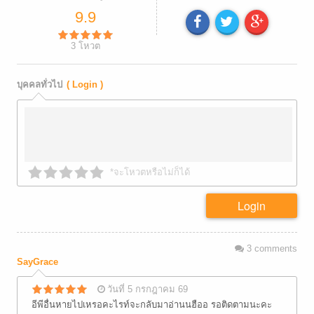
9.9
3
โหวต
บุคคลทั่วไป
( Login )
*จะโหวตหรือไม่ก็ได้
Login
3
comments
SayGrace
วันที่ 5 กรกฎาคม 69
อีพีอื่นหายไปเหรอคะไรท์จะกลับมาอ่านนฮืออ รอติดตามนะคะ