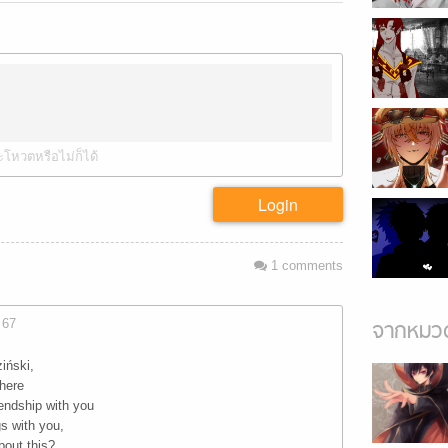
ะโหวตหรือไม่ก็ได้
Login
1
comments
 67
จากหมวด
iński,
 here
iendship with you
gs with you,
bout this?