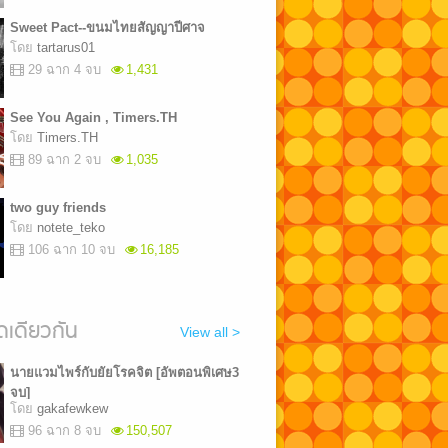
Sweet Pact--ขนมไทยสัญญาปีศาจ
โดย
tartarus01
29 ฉาก 4 จบ
1,431
See You Again , Timers.TH
โดย
Timers.TH
89 ฉาก 2 จบ
1,035
two guy friends
โดย
notete_teko
106 ฉาก 10 จบ
16,185
เดียวกัน
View all >
นายแวมไพร์กับยัยโรคจิต [อัพตอนพิเศษ3
จบ]
โดย
gakafewkew
96 ฉาก 8 จบ
150,507