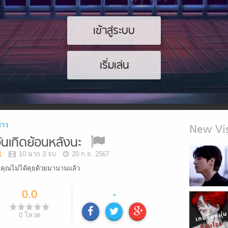
เข้าสู่ระบบ
เริ่มเล่น
สาว
New Vis
วันเกิดย้อนหลังนะ
1
10 ฉาก 3 จบ
20 ก.ย. 2567
ที่คุณไม่ได้คุยด้วยมานานแล้ว
0.0
-
0
โหวต