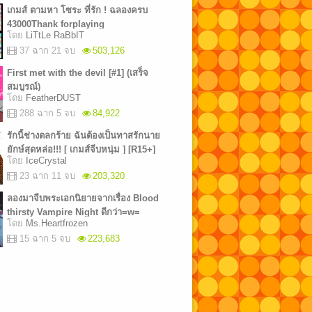
เกมส์ ตามหา โซระ ที่รัก ! ฉลองครบ
43000Thank forplaying
โดย
LiTtLe RaBbIT
37 ฉาก 21 จบ
503,126
First met with the devil [#1] (เสร็จ
สมบูรณ์)
โดย
FeatherDUST
288 ฉาก 5 จบ
84,922
รักนี้ช่างตลกร้าย ฉันต้องเป็นทาสรักนาย
ยักษ์สุดหล่อ!!! [ เกมส์จีบหนุ่ม ] [R15+]
โดย
IceCrystal
23 ฉาก 11 จบ
203,320
ลองมาจีบพระเอกนิยายจากเรื่อง Blood
thirsty Vampire Night ดีกว่า=w=
โดย
Ms.Heartfrozen
15 ฉาก 5 จบ
223,683