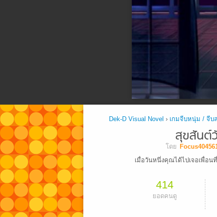
Dek-D Visual Novel
›
เกมจีบหนุ่ม / จีบ
สุขสันต์
โดย
Focus40456
เมื่อวันหนึ่งคุณได้ไปเจอเพื่อน
414
ยอดคนดู