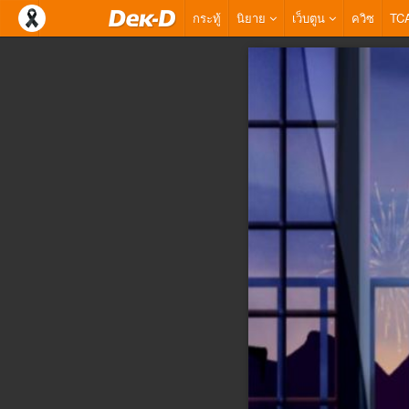
กระทู้
นิยาย
เว็บตูน
ควิซ
TC