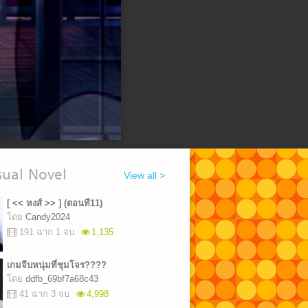
ual Novel
View all >
[ << หงส์ >> ] (ตอนที11)
โดย
Candy2024
191 ฉาก 1 จบ
1,135
เกมจีบหนุ่มที่ชุมโจร????
โดย
ddfb_69bf7a68c43
41 ฉาก 3 จบ
4,998