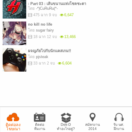
: Part 03 : เส้นขนานเเห่งโชคชะตา
โดย
-*)CuRuRu(*-
475 ฉาก 9 จบ
6,647
no kill no life
โดย
sugar fairy
18 ฉาก 12 จบ
13,466
ผจญภัยไปกับนักแคสเกม!!
โดย
pjsteak
33 ฉาก 2 จบ
6,604
ติดต่อลง
ติดต่อ
Dek-D
สมัครงาน
รับ นศ.
โฆษณา
ทีมงาน
ทำอะไรอยู่?
2014
ฝึกงาน