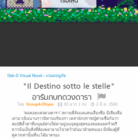
เริ่มเล่น
Dek-D Visual Novel
›
เกมผจญภัย
"Il Destino sotto le stelle"
อารัมภบทดวงดารา
โดย
Group4-Ohyes
83 ฉาก 1 จบ
2 มี.ค. 2568
'หอคอยแห่งดวงดารา' สถานที่ลับแลแสนเลื่องชื่อ มีเสียงลือ
เล่ามาเนินนานราวนิทานปรัมปรา เหล่านักปราชญ์ต่างเชื่อกันว่า
สมบัติล้ำค่าที่มนุษย์ต่างใฝ่หาอยู่บนจุดสูงสุดของหอคอยคร่ำครึ
ทว่านั่นเป็นสิ่งที่ต้องพยายามไขว่คว้ามันมาด้วยตนเอง มีเพียงผู้ที่
คู่ควรเท่านั้นที่จะได้มาครอง