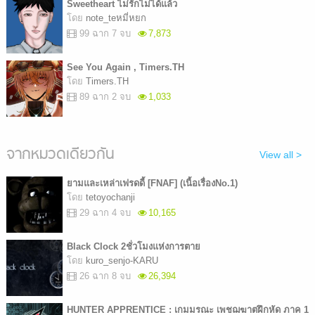
Sweetheart ไม่รักไม่ได้แล้ว
โดย
note_teหมี่หยก
99 ฉาก 7 จบ
7,873
See You Again , Timers.TH
โดย
Timers.TH
89 ฉาก 2 จบ
1,033
จากหมวดเดียวกัน
View all >
ยามและเหล่าเฟรดดี้ [FNAF] (เนื้อเรื่องNo.1)
โดย
tetoyochanji
29 ฉาก 4 จบ
10,165
Black Clock 2ชั่วโมงแห่งการตาย
โดย
kuro_senjo-KARU
26 ฉาก 8 จบ
26,394
HUNTER APPRENTICE : เกมมรณะ เพชฌฆาตฝึกหัด ภาค 1