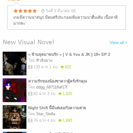
วันที่ 3 มีนาคม 68
เกมมีความน่าสนุก มีดนตรีประกอลเพิ่มความน่าตื่นเต้น เนื้อหาดี
มากค่ะ
New Visual Novel
View all >
« ข้ามยุคมาพบรัก » { V & You & JK } 18+ EP 2
โดย
ทิวลิปม่วง
139 ฉาก 1 จบ
922
ความรักของน้องซาควาผู้ครั่งรักคุณ
โดย
ddgg_687118af17f
62 ฉาก 3 จบ
1,625
Night Shift นี้มีแต่เธอกับความตาย
โดย
Star_Stella
76 ฉาก 4 จบ
1,693