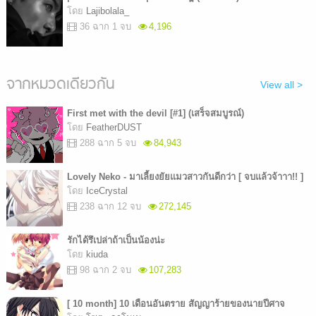
โดย
Lajibolala_
36 ฉาก 1 จบ
4,196
จากหมวดเดียวกัน
View all >
First met with the devil [#1] (เสร็จสมบูรณ์)
โดย
FeatherDUST
288 ฉาก 5 จบ
84,943
Lovely Neko - มาเลี้ยงยัยแมวสาวกันดีกว่า [ จบแล้วจ้าาา!! ]
โดย
IceCrystal
238 ฉาก 12 จบ
272,145
รักได้รึเปล่าถ้าเป็นน้องน่ะ
โดย
kiuda
98 ฉาก 2 จบ
107,283
[ 10 month] 10 เดือนอันตราย สัญญาร้ายของนายปีศาจ