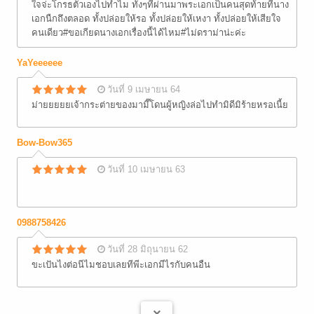
ใจจ่ะโกรธตัวเองไปทำไม ทั้งๆที่ผ่านมาพระเอกเป็นคนสุดท้ายที่นาง
เอกนืกถึงตลอด ทั้งปล่อยให้รอ ทั้งปล่อยให้เหงา ทั้งปล่อยให้เสียใจ
คนเดียว#ขอเกียดนางเอกเรื่องนี้ได้ไหม#ไม่ดราม่าน่ะค่ะ
YaYeeeeee
วันที่ 9 เมษายน 64
ม่ายยยยยเจ้ากระต่ายของมามี๊โดนผู้หญิงล่อไปทำมิดีมิร้ายหรอเนี้ย
Bow-Bow365
วันที่ 10 เมษายน 63
0988758426
วันที่ 28 มิถุนายน 62
ขะเปันไงต่อนีไมชอบเลยทีพีะเอกมีไรกับคนอืน