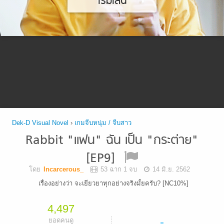
เริ่มเล่น
Dek-D Visual Novel
›
เกมจีบหนุ่ม / จีบสาว
Rabbit "เเฟน" ฉัน เป็น "กระต่าย"
[EP9]
โดย
Incarcerous_
53 ฉาก 1 จบ
14 มิ.ย. 2562
เรื่องอย่างว่า จะเยียวยาทุกอย่างจริงมั้ยครับ? [NC10%]
4,497
-
ยอดคนดู