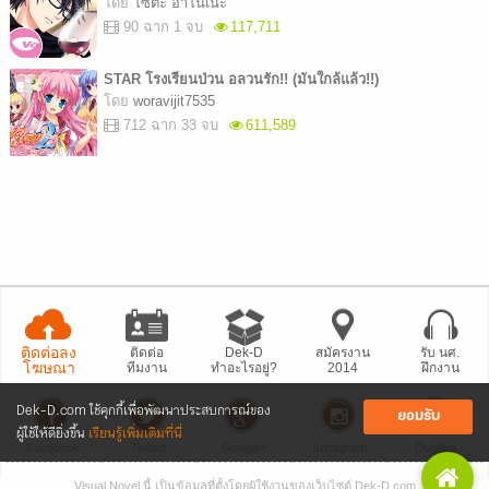
โดย
โซตะ อาโนเนะ
90 ฉาก 1 จบ
117,711
STAR โรงเรียนป่วน อลวนรัก!! (มันใกล้แล้ว!!)
โดย
woravijit7535
712 ฉาก 33 จบ
611,589
ติดต่อลง
ติดต่อ
Dek-D
สมัครงาน
รับ นศ.
โฆษณา
ทีมงาน
ทำอะไรอยู่?
2014
ฝึกงาน
Dek-D.com ใช้คุกกี้เพื่อพัฒนาประสบการณ์ของ
ยอมรับ
ผู้ใช้ให้ดียิ่งขึ้น
เรียนรู้เพิ่มเติมที่นี่
Facebook
Twitter
Google+
Instagram
Dogilike
Visual Novel นี้ เป็นข้อมูลที่ตั้งโดยผู้ใช้งานของเว็บไซต์ Dek-D.com
• แจ้งปัญหา
เว็บไซต์
• Dek-D เป็นข่าว
• เที่ยวออฟฟิศ Dek-D