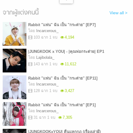
จากผู้แต่งคนนี้
View all >
Rabbit "เเฟน" ฉัน เป็น "กระต่าย" [EP7]
โดย
Incarcerous_
103 ฉาก 1 จบ
4,194
|JUNGKOOK x YOU| - |คุณพ่อกระต่าย| EP1
โดย
Lajibolala_
143 ฉาก 1 จบ
11,612
Rabbit "เเฟน" ฉัน เป็น "กระต่าย" [EP11]
โดย
Incarcerous_
128 ฉาก 1 จบ
3,427
Rabbit "เเฟน" ฉัน เป็น "กระต่าย" [EP1]
โดย
Incarcerous_
31 ฉาก 1 จบ
7,305
|JUNGKOOKxYOU| คืนแหกกฎ (เรื่องเล่าผี)