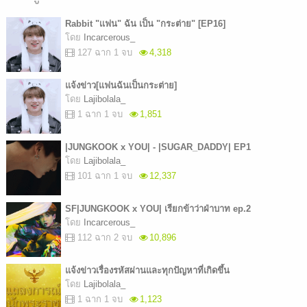
Rabbit "เเฟน" ฉัน เป็น "กระต่าย" [EP16]
โดย
Incarcerous_
127 ฉาก 1 จบ
4,318
แจ้งข่าว[แฟนฉันเป็นกระต่าย]
โดย
Lajibolala_
1 ฉาก 1 จบ
1,851
|JUNGKOOK x YOU| - |SUGAR_DADDY| EP1
โดย
Lajibolala_
101 ฉาก 1 จบ
12,337
SF|JUNGKOOK x YOU| เรียกข้าว่าฝ่าบาท ep.2
โดย
Incarcerous_
112 ฉาก 2 จบ
10,896
แจ้งข่าวเรื่องรหัสผ่านและทุกปัญหาที่เกิดขึ้น
โดย
Lajibolala_
1 ฉาก 1 จบ
1,123