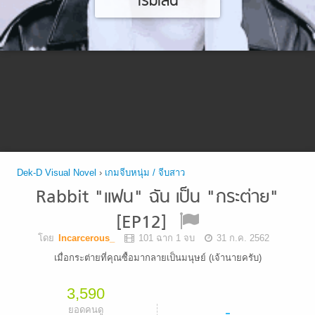
เริ่มเล่น
Dek-D Visual Novel
›
เกมจีบหนุ่ม / จีบสาว
Rabbit "เเฟน" ฉัน เป็น "กระต่าย"
[EP12]
โดย
Incarcerous_
101 ฉาก 1 จบ
31 ก.ค. 2562
เมื่อกระต่ายที่คุณซื้อมากลายเป็นมนุษย์ (เจ้านายครับ)
3,590
-
ยอดคนดู