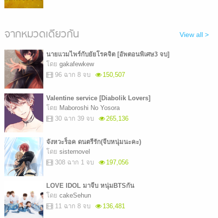
จากหมวดเดียวกัน
View all >
นายแวมไพร์กับยัยโรคจิต [อัพตอนพิเศษ3 จบ]
โดย
gakafewkew
96 ฉาก 8 จบ
150,507
Valentine service [Diabolik Lovers]
โดย
Maboroshi No Yosora
30 ฉาก 39 จบ
265,136
จังหวะร็อค ดนตรีรัก(จีบหนุ่มนะคะ)
โดย
sisternovel
308 ฉาก 1 จบ
197,056
LOVE IDOL มาจีบ หนุ่มBTSกัน
โดย
cakeSehun
11 ฉาก 8 จบ
136,481