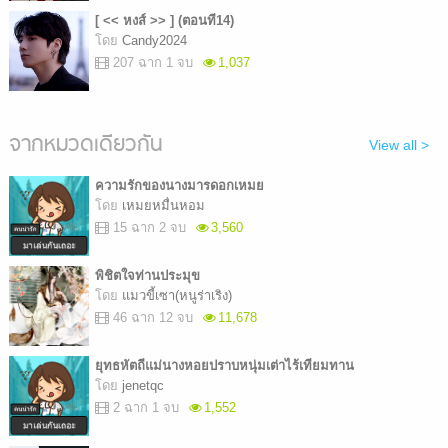
[ << หงส์ >> ] (ตอนที14)
โดย
Candy2024
207 ฉาก 1 จบ
1,037
จากหมวดเดียวกัน
View all >
ความรักของนางมารดอกเหมย
โดย
เหมยหมื่นหอม
15 ฉาก 2 จบ
3,560
พิชิตใจท่านประมุข
โดย
แมวขี้เซา(หนูร่าเริง)
46 ฉาก 12 จบ
11,678
ยุทธหัตถีแม่นางหอยปราบหนุ่มเต่าไร้เทียมทาน
โดย
jenetqc
2 ฉาก 1 จบ
1,552