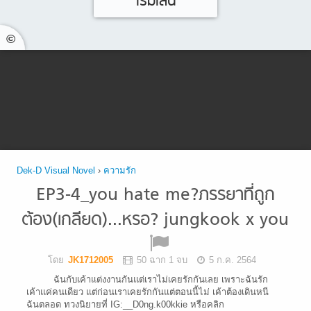
เริ่มเล่น
©
Dek-D Visual Novel
›
ความรัก
EP3-4_you hate me?ภรรยาที่ถูก
ต้อง(เกลียด)...หรอ? jungkook x you
โดย
JK1712005
50 ฉาก 1 จบ
5 ก.ค. 2564
ฉันกับเค้าแต่งงานกันแต่เราไม่เคยรักกันเลย เพราะฉันรัก
เค้าแค่คนเดียว แต่ก่อนเราเคยรักกันแต่ตอนนี้ไม่ เค้าต้องเดินหนี
ฉันตลอด ทวงนิยายที่ IG:__D0ng.k00kkie หรือคลิก