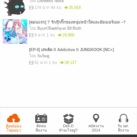
โดย
Loveless Nova
174 ฉาก 44 จบ
35,918
[ตอนแรก] ? รักกุ๊กกิ๊กของหนุ่มหน้าใสและยัยเมอร์เมด ~?
โดย
Byun\'Baekhyun Bt\'Both
8 ฉาก 1 จบ
29,889
[EP.4] เสพติด ll Addictive ll JUNGKOOK [NC+]
โดย
Su'bug
61 ฉาก 1 จบ
39,127
ติดต่อลง
ติดต่อ
Dek-D
สมัครงาน
รับ นศ.
โฆษณา
ทีมงาน
ทำอะไรอยู่?
2014
ฝึกงาน