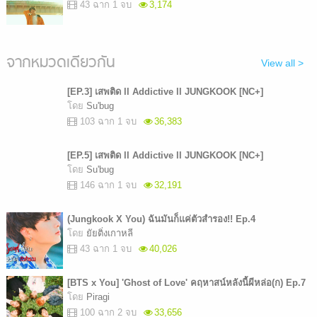
43 ฉาก 1 จบ
3,174
จากหมวดเดียวกัน
View all >
[EP.3] เสพติด ll Addictive ll JUNGKOOK [NC+]
โดย
Su'bug
103 ฉาก 1 จบ
36,383
[EP.5] เสพติด ll Addictive ll JUNGKOOK [NC+]
โดย
Su'bug
146 ฉาก 1 จบ
32,191
(Jungkook X You) ฉันมันก็แค่ตัวสำรอง!! Ep.4
โดย
ยัยติ่งเกาหลี
43 ฉาก 1 จบ
40,026
[BTS x You] 'Ghost of Love' คฤหาสน์หลังนี้ผีหล่อ(ก) Ep.7
โดย
Piragi
100 ฉาก 2 จบ
33,656