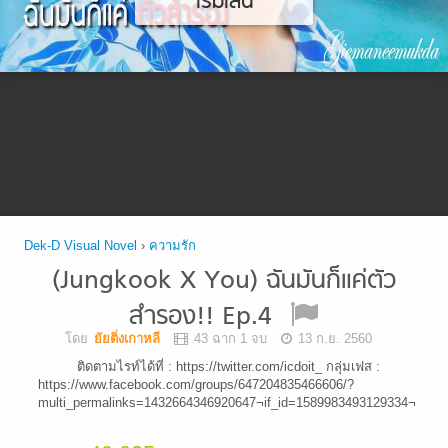
เริ่มเล่น
Dek-D Visual Novel
›
ความรัก
(Jungkook X You) ฉันมันก็แค่ตัว
สำรอง!! Ep.4
โดย
ยัยติ่งเกาหลี
43 ฉาก 1 จบ
13 ก.ย. 2560
ติดตามไรท์ได้ที่ : https://twitter.com/icdoit_ กลุ่มเฟส :
https://www.facebook.com/groups/647204835466606/?
multi_permalinks=1432664346920647¬if_id=1589983493129334¬if_t=fe