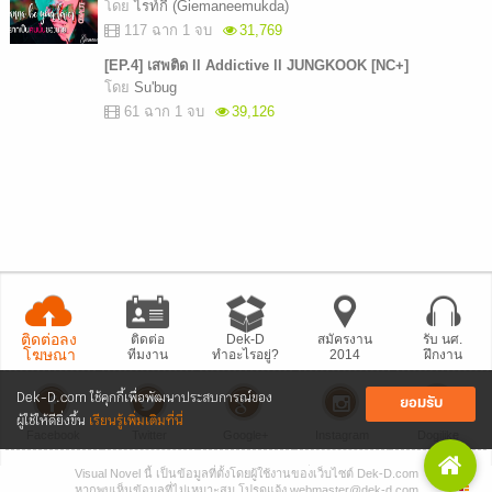
โดย
ไรท์กี้ (Giemaneemukda)
117 ฉาก 1 จบ
31,769
[EP.4] เสพติด ll Addictive ll JUNGKOOK [NC+]
โดย
Su'bug
61 ฉาก 1 จบ
39,126
ติดต่อลง
ติดต่อ
Dek-D
สมัครงาน
รับ นศ.
โฆษณา
ทีมงาน
ทำอะไรอยู่?
2014
ฝึกงาน
Dek-D.com ใช้คุกกี้เพื่อพัฒนาประสบการณ์ของ
ยอมรับ
ผู้ใช้ให้ดียิ่งขึ้น
เรียนรู้เพิ่มเติมที่นี่
Facebook
Twitter
Google+
Instagram
Dogilike
Visual Novel นี้ เป็นข้อมูลที่ตั้งโดยผู้ใช้งานของเว็บไซต์ Dek-D.com
• แจ้งปัญหา
เว็บไซต์
• Dek-D เป็นข่าว
• เที่ยวออฟฟิศ Dek-D
หากพบเห็นข้อมูลที่ไม่เหมาะสม โปรดแจ้ง webmaster@dek-d.com