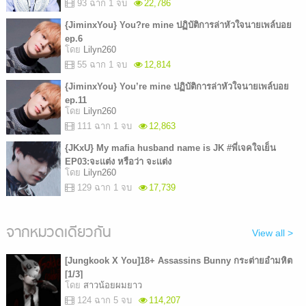
93 ฉาก 1 จบ
22,786
{JiminxYou} You?re mine ปฏิบัติการล่าหัวใจนายเพล์บอย
ep.6
โดย
Lilyn260
55 ฉาก 1 จบ
12,814
{JiminxYou} You’re mine ปฏิบัติการล่าหัวใจนายเพล์บอย
ep.11
โดย
Lilyn260
111 ฉาก 1 จบ
12,863
{JKxU} My mafia husband name is JK #พี่เจคใจเย็น
EP03:จะเเต่ง หรือว่า จะเเต่ง
โดย
Lilyn260
129 ฉาก 1 จบ
17,739
จากหมวดเดียวกัน
View all >
[Jungkook X You]18+ Assassins Bunny กระต่ายอำมหิต
[1/3]
โดย
สาวน้อยผมยาว
124 ฉาก 5 จบ
114,207