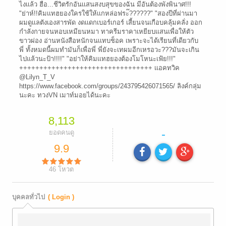
ไงเเล้ว ฮือ...ชีวิตรักอันเเสนสงบสุขของฉัน มีอันต้องพังพินาศ!!!
"ย่าห์!!คิมเเทฮยองใครใช้ให้เเกหล่อฟระ๊??????" "สองปีที่ผ่านมา
ผมดูเเลตังเองสารพัด งดเเดกเบอร์เกอร์ เสี้ยนจนเกือบคลุ้มคลั่ง ออก
กำลังกายจนหอบเหมียนหมา ทาครีมราคาเหยียบเเสนเพื่อให้ตัว
ขาวผ่อง อ่านหนังสือหนักจนเเทบช็อค เพราะจะได้เรียนที่เดียวกับ
พี่ ทั้งหมดนี้ผมทำมันก็เพื่อพี่ พี่ยังจะเทผมอีกเหรอวะ???มันจะเกิน
ไปแล้วนะป้า!!!!" "อย่าให้คิมเเทฮยองต้องโมโหนะเฟ้ย!!!"
+++++++++++++++++++++++++++++++++ เเอคทวิค
@Lilyn_T_V
https://www.facebook.com/groups/243795426071565/ ลิงค์กลุ่ม
นะคะ ทวงVN เมาท์มอยได้นะคะ
8,113
-
ยอดคนดู
9.9
46
โหวต
บุคคลทั่วไป
( Login )