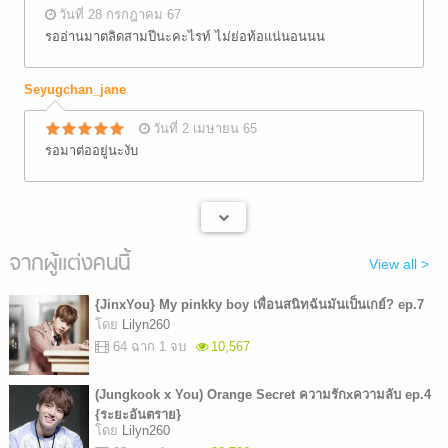
วันที่ 28 กรกฎาคม 67
รออ่านมาตลิดสามปีนะคะไรท์ ไม่ย่อท้อแน่นอนนน
Seyugchan_jane
วันที่ 2 เมษายน 65
รอมาต่ออยู่นะงับ
จากผู้แต่งคนนี้
View all >
{JinxYou} My pinkky boy เพื่อนสนิทฉันมันเป็นเกย์? ep.7
โดย
Lilyn260
64 ฉาก 1 จบ
10,567
(Jungkook x You) Orange Secret ความรักxความลับ ep.4
{ระยะอันตราย}
โดย
Lilyn260