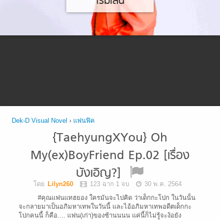
เริ่มเล่น
Dek-D Visual Novel
›
แฟนฟิค
{TaehyungXYou} Oh
My(ex)BoyFriend Ep.02 [เรื่อง
บังเอิญ?]
โดย
Lilyn260
123 ฉาก 1 จบ
30 พ.ค. 2564
#คุณเเฟนเเทฮยอง ใครมันจะไปคิด ว่าเด็กกะโปก ในวันนั้น
จะกลายมาเป็นอภิมหาเทพในวันนี้ เเละไอ้อภิมหาเทพอดีตเด็กกะ
โปกคนนี้ ก็คือ.... เเฟน(เก่า)ของช้านนนน เเค่นี้ก็ไม่รู้จะง้อยัง