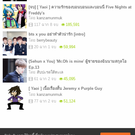
[จบ] [ Yaoi ] ความรักของบอนบอนและบอนนี่ Five Nights at
Freddy's
โดย
kanzamunmuk
117 ฉาก 8 จบ
185,591
bts x you อย่าทำตัวน่ารัก [intro]
โดย
berrybeauty
20 ฉาก 1 จบ
59,994
(Sehun x You) 'Mr.Oh is mine' ผู้ชายของฉันนามสกุลโอ
Ep.13
โดย
สับปะรดใต้ทะเล
61 ฉาก 2 จบ
45,095
[ Yaoi ] เนื้อเรื่องสั้น Jeremy x Purple Guy
โดย
kanzamunmuk
77 ฉาก 2 จบ
51,124