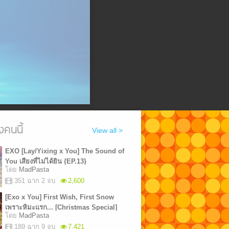
งคนนี้
View all >
EXO [Lay/Yixing x You] The Sound of
You เสียงที่ไม่ได้ยิน {EP.13}
โดย
MadPasta
351 ฉาก 2 จบ
2,600
[Exo x You] First Wish, First Snow
เพราะหิมะแรก... [Christmas Special]
โดย
MadPasta
[END]
189 ฉาก 9 จบ
7,421