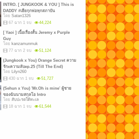
INTRO. [ JUNGKOOK & YOU ] This is
DADDY #เฮียกุกพ่อทุกสภาบัน
โดย
Satan1326
67 ฉาก 1 จบ
44,224
[ Yaoi ] เนื้อเรื่องสั้น Jeremy x Purple
Guy
โดย
kanzamunmuk
77 ฉาก 2 จบ
51,124
(Jungkook x You) Orange Secret ความ
รักxความลับep.25 {Till The End}
โดย
Lilyn260
430 ฉาก 1 จบ
51,727
(Sehun x You) 'Mr.Oh is mine' ผู้ชาย
ของฉันนามสกุลโอ Intro
โดย
สับปะรดใต้ทะเล
18 ฉาก 1 จบ
61,544