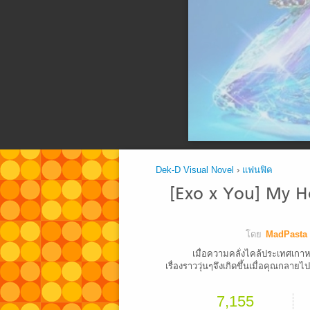
Dek-D Visual Novel
›
แฟนฟิค
[Exo x You] My H
โดย
MadPasta
เมื่อความคลั่งไคล้ประเทศเกาหลี
เรื่องราววุ่นๆจึงเกิดขึ้นเมื่อคุณกลายไ
7,155