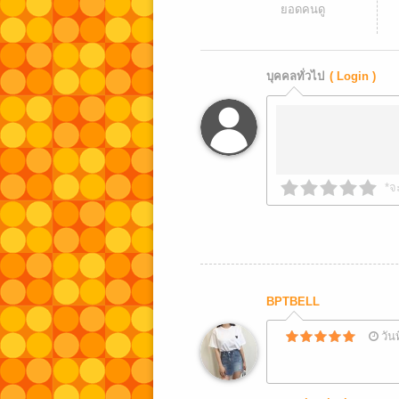
ยอดคนดู
บุคคลทั่วไป
( Login )
*จ
BPTBELL
วัน