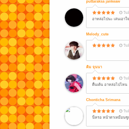
puttaraksa jankeaw
วัน
อาหล่อไปนะ เล่นเอาใจสั
Melody_cute
วัน
คิม จุนนา
วัน
ตื่นเต้น อาหล่อไปไหน
Chonticha Srimana
วัน
นี่หรอ หน้าตาเหมือนซู