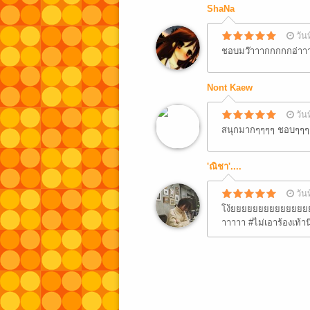
ShaNa
วัน
ชอบมว๊าาากกกกกอ่าา
Nont Kaew
วัน
สนุกมากๆๆๆๆ ชอบๆๆๆ
'ณิชา'....
วัน
โง้ยยยยยยยยยยยยยยย 
าาาาา #ไม่เอาร้องเท้า