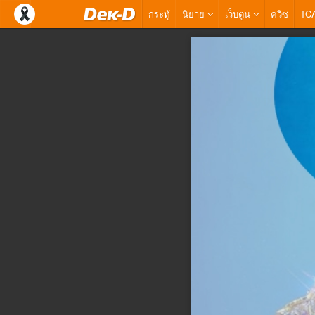
กระทู้
นิยาย
เว็บตูน
ควิซ
TC