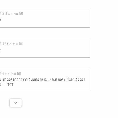
ที่ 2 ธันวาคม 58
า
ที่ 17 ตุลาคม 58
ๆ
ที่ 6 ตุลาคม 58
ชางอุคอาาาาาาา รับบทอาสามแฝดเหรอคะ มีแฟนรึยังอ่า
น๊าาา T0T