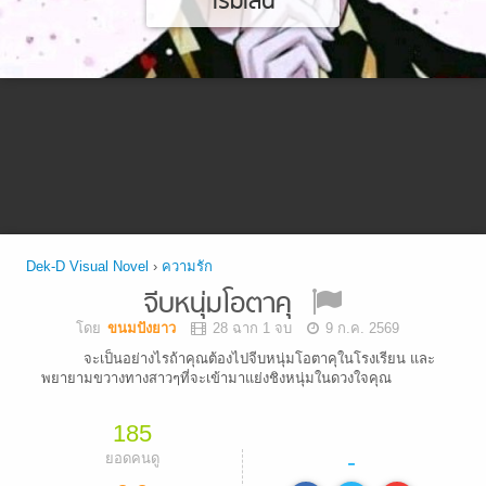
เริ่มเล่น
Dek-D Visual Novel
›
ความรัก
จีบหนุ่มโอตาคุ
โดย
ขนมปังยาว
28 ฉาก 1 จบ
9 ก.ค. 2569
จะเป็นอย่างไรถ้าคุณต้องไปจีบหนุ่มโอตาคุในโรงเรียน และ
พยายามขวางทางสาวๆที่จะเข้ามาแย่งชิงหนุ่มในดวงใจคุณ
185
-
ยอดคนดู