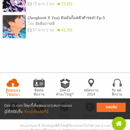
72 ฉาก 2 จบ
73,161
(Jungkook X You) ฉันมันก็แค่ตัวสำรอง!! Ep.5
โดย
ยัยติ่งเกาหลี
57 ฉาก 1 จบ
41,331
ติดต่อลง
ติดต่อ
Dek-D
สมัครงาน
รับ นศ.
โฆษณา
ทีมงาน
ทำอะไรอยู่?
2014
ฝึกงาน
Dek-D.com ใช้คุกกี้เพื่อพัฒนาประสบการณ์ของ
ยอมรับ
ผู้ใช้ให้ดียิ่งขึ้น
เรียนรู้เพิ่มเติมที่นี่
Facebook
Twitter
Google+
Instagram
Dogilike
Visual Novel นี้ เป็นข้อมูลที่ตั้งโดยผู้ใช้งานของเว็บไซต์ Dek-D.com
• แจ้งปัญหา
เว็บไซต์
• Dek-D เป็นข่าว
• เที่ยวออฟฟิศ Dek-D