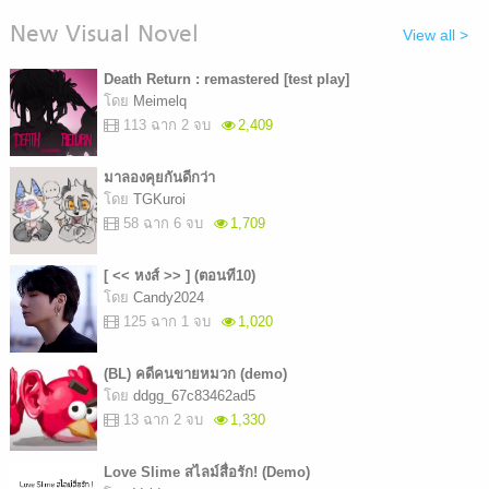
New Visual Novel
View all >
Death Return : remastered [test play]
โดย
Meimelq
113 ฉาก 2 จบ
2,409
มาลองคุยกันดีกว่า
โดย
TGKuroi
58 ฉาก 6 จบ
1,709
[ << หงส์ >> ] (ตอนที10)
โดย
Candy2024
125 ฉาก 1 จบ
1,020
(BL) คดีคนขายหมวก (demo)
โดย
ddgg_67c83462ad5
13 ฉาก 2 จบ
1,330
Love Slime สไลม์สื่อรัก! (Demo)