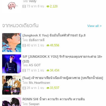
โดย
Veldy
73 ฉาก 8 จบ
2,128
จากหมวดเดียวกัน
View all >
(Jungkook X You) ฉันมันก็แค่ตัวสำรอง!! Ep.8
โดย
ยัยติ่งเกาหลี
40 ฉาก 1 จบ
48,556
S/F [JUNGKOOK X YOU] รักร้ายๆของคุณชายกระต่าย 18+
{1/2}
โดย
AS GOT
77 ฉาก 1 จบ
34,434
[Teat] เจ้าชายมาเฟียนัวเนียเจ้าหญิงดวงซวย [บทเรียกน้ำย่อย]
โดย
Ms.Heartfrozen
28 ฉาก 1 จบ
33,537
RONIN SHI น้ำตา ความรัก ความจริง ความฝัน
โดย
Seepan