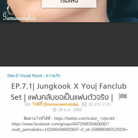
เริ่มเล่น
Dek-D Visual Novel
›
ความรัก
EP.7.1| Jungkook X You| Fanclub
Set | แฟนคลับขอเป็นแฟนตัวจริง |
โดย
ไรท์กี้ (Giemaneemukda)
32 ฉาก 2 จบ
29 พ.ค. 2560
ติดตามไรท์ได้ที่ : https://twitter.com/icdoit_ กลุ่มเฟส :
https://www.facebook.com/groups/647204835466606/?
multi_permalinks=1432664346920647¬if_id=1589983493129334¬if_t=fe