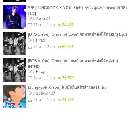
S/F [JUNGKOOK X YOU] รักร้ายๆของคุณชายกระต่าย 18+
{1/2}
โดย
AS GOT
77 ฉาก 1 จบ
34,433
[BTS x You] 'Ghost of Love' คฤหาสน์หลังนี้ผีหล่อ(ก) Ep.1
โดย
Piragi
59 ฉาก 2 จบ
52,971
[BTS x You] 'Ghost of Love' คฤหาสน์หลังนี้ผีหล่อ(ก)
INTRO
โดย
Piragi
34 ฉาก 1 จบ
36,570
(Jungkook X You) ฉันมันก็แค่ตัวสำรอง!! Intro
โดย
ยัยติ่งเกาหลี
21 ฉาก 1 จบ
46,736