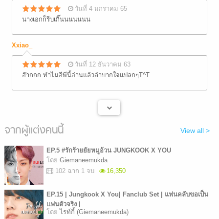
วันที่ 4 มกราคม 65
นางเอกก็รีบเกิ๊นนนนนนน
Xxiao_
วันที่ 12 ธันวาคม 63
อ๊ากกก ทำไมอีพีนี้อ่านแล้วลำบากใจแปลกๆT^T
จากผู้แต่งคนนี้
View all >
EP.5 #รักร้ายยัยหมูอ้วน JUNGKOOK X YOU
โดย
Giemaneemukda
102 ฉาก 1 จบ
16,350
EP.15 | Jungkook X You| Fanclub Set | แฟนคลับขอเป็น
แฟนตัวจริง |
โดย
ไรท์กี้ (Giemaneemukda)