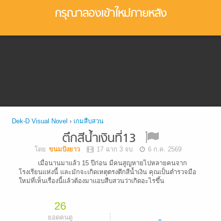
กรุณาลองเข้าใหม่ภายหลัง
Dek-D Visual Novel
›
เกมสืบสวน
ตึกสีน้ำเงินที่13
โดย
ขนมปังยาว
17 ฉาก 3 จบ
6 ก.ค. 2569
เมื่อนานมาแล้ว 15 ปีก่อน มีคนสูญหายไปหลายคนจาก
โรงเรียนแห่งนี้ และมักจะเกิดเหตุตรงตึกสีน้ำเงิน คุณเป็นตำรวจมือ
ใหม่ที่เห็นเรื่องนี้แล้วต้องมาแอบสืบสวนว่าเกิดอะไรขึ้น
26
-
ยอดคนดู