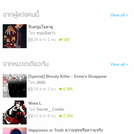
จากผู้แต่งคนนี้
View all >
จีบหนุ่มโอตาคุ
โดย
ขนมปังยาว
28 ฉาก 1 จบ
189
จากหมวดเดียวกัน
View all >
[Special] Bloody Killer - Snow's Disappear
โดย
iilliillii
24 ฉาก 3 จบ
6,496
Miwa L
โดย
Secret__Conder
17 ฉาก 8 จบ
2,254
Happiness or Truth ความสุขหรือความจริง