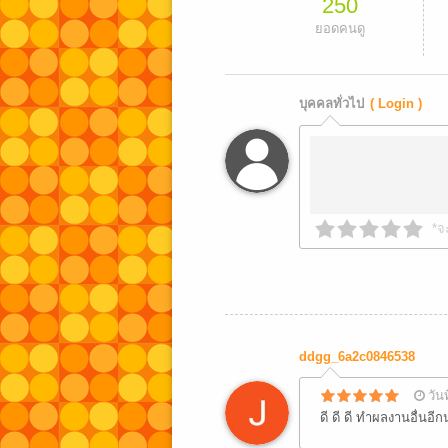
250
ยอดคนดู
บุคคลทั่วไป
( Login )
*จ
ddgg_6a2c0846538
วัน
ดี ดี ดี ทำผลงานอื่นอีก