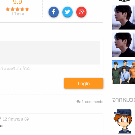
9.9
-
1
โหวต
ะโหวตหรือไม่ก็ได้
Login
จากหมวด
1
comments
ที่ 12 มิถุนายน 69
นะ