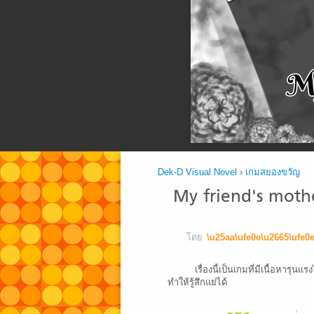
Dek-D Visual Novel
›
เกมสยองขวัญ
My friend's mother
โดย
\u25aa\ufe0e\u2665\ufe0
เรื่องนี้เป็นเกมที่มีเนื้อหารุ
ทำให้รู้สึกแย่ได้