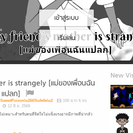
เข้าสู่ระบบ
เริ่มเล่น
New Vis
 is strangely [แม่ของเพื่อนฉัน
แปลก]
eSweetPoison\u2665\ufe0e\u2
100 ฉาก 6 จบ
12 มิ.ย. 2569
นแรงไม่เหมาะสำหรับคนที่จิตใจไม่แข็งแรงอาจมีภาพที่น่ากลัว