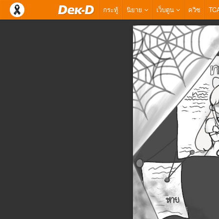
กระทู้
นิยาย
เว็บตูน
ควิซ
TC