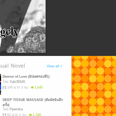
ual Novel
View all >
Demon of Love (อัปเดตรอบที่1)
โดย
Yuki35545
145 ฉาก 3 จบ
1,645
DEEP TISSUE MASSAGE ​(สัมผัสฉันอีก
ครั้ง)
โดย
Ppemika​
62 ฉาก 1 จบ
1,348