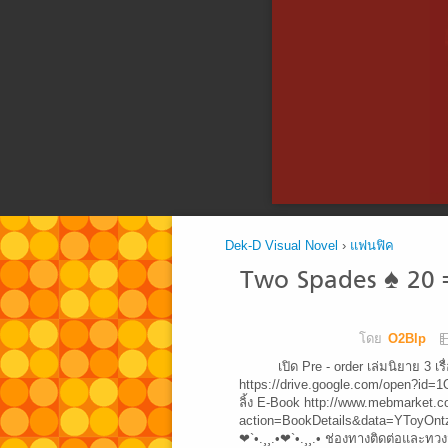
Dek-D Visual Novel
›
แฟนฟิค
Two Spades ♠ 20 ╬
โดย
O2Blp
เปิด Pre - order เล่มนิยาย 3 เ
https://drive.google.com/open?
ลิ้ง E-Book http://www.mebmarket.
action=BookDetails&data=YToyOn
❤`•.¸¸.•❤`•.¸¸.• ช่องทางติดต่อและทว