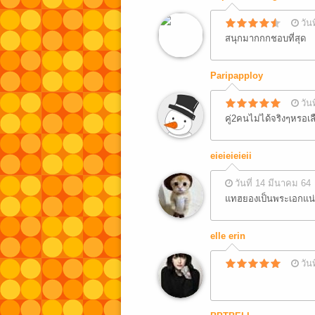
วัน
สนุกมากกกชอบที่สุด
Paripapploy
วัน
คู่2คนไม่ได้จริงๆหรอเล
eieieieieii
วันที่ 14 มีนาคม 64
แทฮยองเป็นพระเอกแน่
elle erin
วัน