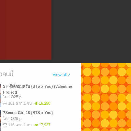
งคนนี้
View all >
SF ✌เด็กผมครับ {BTS x You} (Valentine
Project)
โดย
O2Blp
101 ฉาก 1 จบ
16,290
?Secret Girl 18 {BTS x You}
โดย
O2Blp
NjYyMyI7fQ
118 ฉาก 1 จบ
17,937