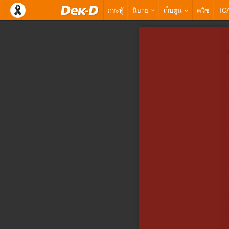
กระทู้
นิยาย
เว็บตูน
ควิซ
TC