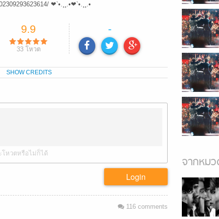
2309293623614/ ❤`•.¸¸.•❤`•.¸¸.•
9.9
-
33
โหวต
SHOW CREDITS
ะโหวตหรือไม่ก็ได้
จากหมวด
Login
116
comments