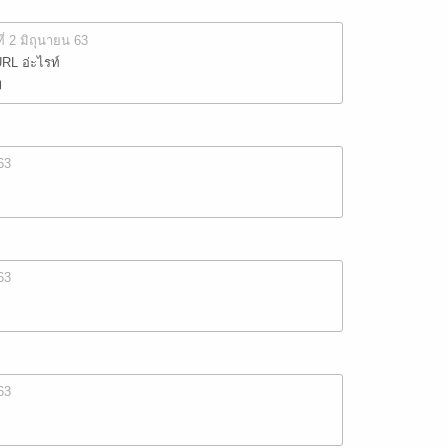
ที่ 2 มิถุนายน 63
RL อ่ะไรท์
ๆ
63
63
63