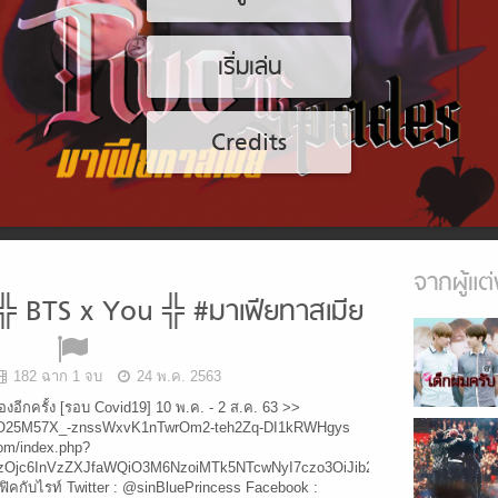
เริ่มเล่น
Credits
จากผู้แต่
 BTS x You ╬ #มาเฟียทาสเมีย
182 ฉาก 1 จบ
24 พ.ค. 2563
รื่องอีกครั้ง [รอบ Covid19] 10 พ.ค. - 2 ส.ค. 63 >>
id=1O25M57X_-znssWxvK1nTwrOm2-teh2Zq-DI1kRWHgys
com/index.php?
tzOjc6InVzZXJfaWQiO3M6NzoiMTk5NTcwNyI7czo3OiJib29rX2lkIjtzOjY6IjEw
งฟิคกับไรท์ Twitter : @sinBluePrincess Facebook :