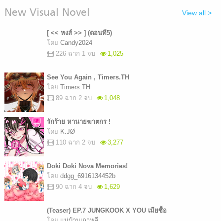
New Visual Novel
View all >
[ << หงส์ >> ] (ตอนที5)
โดย
Candy2024
226 ฉาก 1 จบ
1,025
See You Again , Timers.TH
โดย
Timers.TH
89 ฉาก 2 จบ
1,048
รักร้าย หานายฆาตกร !
โดย
K.JØ
110 ฉาก 2 จบ
3,277
Doki Doki Nova Memories!
โดย
ddgg_6916134452b
90 ฉาก 4 จบ
1,629
(Teaser) EP.7 JUNGKOOK X YOU เมียซื้อ
โดย
แม่บ้านเกาหลี