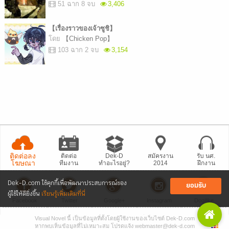
51 ฉาก 8 จบ
3,406
【เรื่องราวของเจ้าซูชิ】
โดย
【Chicken Pop】
103 ฉาก 2 จบ
3,154
ติดต่อลง
ติดต่อ
Dek-D
สมัครงาน
รับ นศ.
โฆษณา
ทีมงาน
ทำอะไรอยู่?
2014
ฝึกงาน
Dek-D.com ใช้คุกกี้เพื่อพัฒนาประสบการณ์ของ
ยอมรับ
ผู้ใช้ให้ดียิ่งขึ้น
เรียนรู้เพิ่มเติมที่นี่
Facebook
Twitter
Google+
Instagram
Dogilike
Visual Novel นี้ เป็นข้อมูลที่ตั้งโดยผู้ใช้งานของเว็บไซต์ Dek-D.com
• แจ้งปัญหา
เว็บไซต์
• Dek-D เป็นข่าว
• เที่ยวออฟฟิศ Dek-D
หากพบเห็นข้อมูลที่ไม่เหมาะสม โปรดแจ้ง webmaster@dek-d.com
Copyright © 1999 - 2026 by Dek-D Interactive Co.,Ltd.