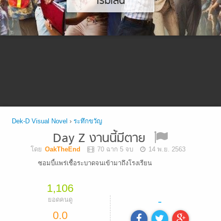
เริ่มเล่น
Dek-D Visual Novel
›
ระทึกขวัญ
Day Z งานนี้มีตาย
โดย
OakTheEnd
70 ฉาก 5 จบ
14 พ.ย. 2563
ซอมบี้แพร่เชื้อระบาดจนเข้ามาถึงโรงเรียน
1,106
-
ยอดคนดู
0.0