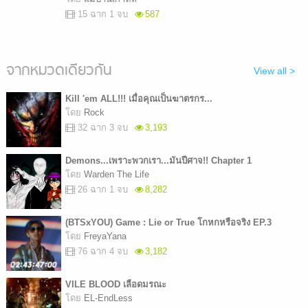
15 ฉาก 1 จบ
587
จากหมวดเดียวกัน
View all >
Kill 'em ALL!!! เมื่อคุณเป็นฆาตรกร...
โดย
Rock
32 ฉาก 3 จบ
3,193
Demons...เพราะพวกเรา...มันปีศาจ!! Chapter 1
โดย
Warden The Life
26 ฉาก 1 จบ
8,282
(BTSxYOU) Game : Lie or True โกหกหรือจริง EP.3
โดย
FreyaYana
76 ฉาก 4 จบ
3,182
VILE BLOOD เลือดมรณะ
โดย
EL-EndLess