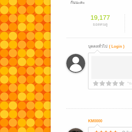
กันนะคะ
19,177
ยอดคนดู
บุคคลทั่วไป
( Login )
*จ
KM0000