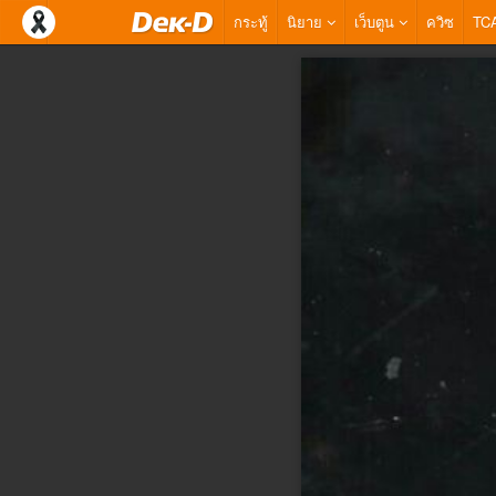
กระทู้
นิยาย
เว็บตูน
ควิซ
TC