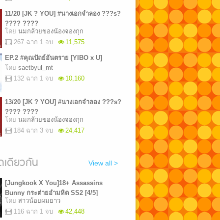
11/20 [JK ? YOU] #นางเอกจำลอง ???s?
???? ????
โดย
นมกล้วยของน้องจองกุก
267 ฉาก 1 จบ
11,575
EP.2 #คุณปัถย์อันตราย [YIBO x U]
โดย
saetbyul_mt
132 ฉาก 1 จบ
10,160
13/20 [JK ? YOU] #นางเอกจำลอง ???s?
???? ????
โดย
นมกล้วยของน้องจองกุก
184 ฉาก 3 จบ
24,417
เดียวกัน
View all >
[Jungkook X You]18+ Assassins
Bunny กระต่ายอำมหิต SS2 [4/5]
โดย
สาวน้อยผมยาว
116 ฉาก 1 จบ
42,448