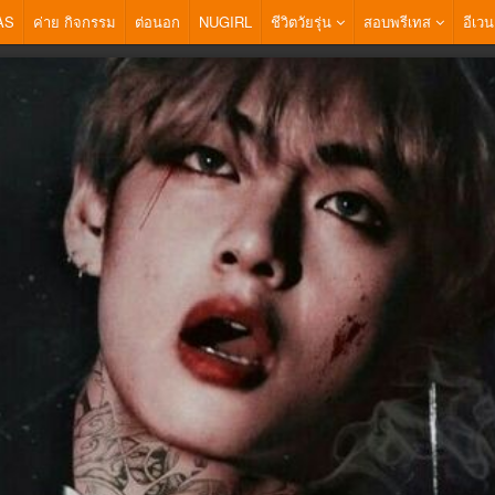
AS
ค่าย กิจกรรม
ต่อนอก
NUGIRL
ชีวิตวัยรุ่น
สอบพรีเทส
อีเวน