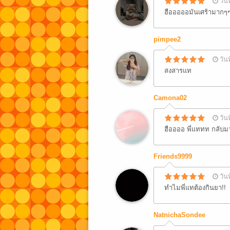
วัน
ฮือออออมันเศร้ามากๆ
pimpee2
วัน
สงสารแท
Camona02
วัน
ฮืออออ พี่แททท กลับมา
Friends9999
วัน
ทำไมพี่แทต้องกินยา!!
NatnichaSondee