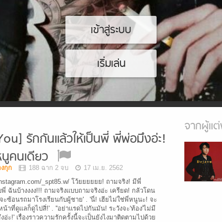
เข้าสู่ระบบ
เริ่มเล่น
จากผู้แต่
รักกันเเล้วให้เป็นพี่ พี่พ่อมึงอ่ะ!
นูคนเดียว
งกุก
188 ฉาก 2 จบ
17 เม.ย. 2562
instagram.com/_spt85.w/ โว้ยยยยยย! ถามจริง! มีพี่
บพี่ ฉันบ้างงงง!!! ถามจริงเเบบถามจริงอ่ะ เครียด! กลัวโดน
่อจะซ้อนรถมาโรงเรียนกับผู้ชาย' . 'นี่! เฮียไม่ใช่พี่หนูนะ! จะ
ที่ดูเเลก็ดูไปสิ่!' . ''อย่าเเรดไปกันมัน! ระวังจะ'ท้อง'ไม่มี
พ่อมึงอ่ะ!' เรื่องราวความรักครั้งนี้จะเป็นยังไงมาติดตามไปด้วย