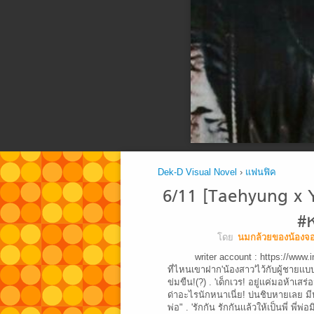
Dek-D Visual Novel
›
แฟนฟิค
6/11 [Taehyung x You] 
#ห
โดย
นมกล้วยของน้องจอ
writer account : https://www.
ที่ไหนเขาฝาก'น้องสาว'ไว้กับผู้ชายเเบ
ข่มขืน!(?) . 'เด็กเวร! อยู่เเค่มอห้าเสร
ด่าอะไรนักหนาเนี่ย! บ่นชิบหายเลย มีหน้า
พ่อ" . 'รักกัน รักกันเเล้วให้เป็นพี่ พี่