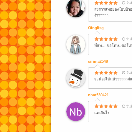
วัน
สงสารแทฮยองโอปป้าอะ 
ง่าาาาาา
Oinglisg
วัน
พี่แท....ขอโทษ..ขอโทษ
sirima2548
วัน
จะน้องไห้แน้ววววววฝแ
nbm530421
วัน
เเทเป้นไร