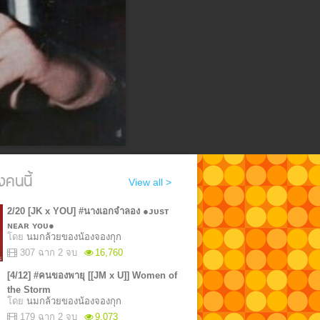
งคนนี้
View all >
2/20 [JK х YOU] #นางเอกจำลอง ●ᴊᴜsᴛ
ɴᴇᴀʀ ʏᴏᴜ●
โดย
นมกล้วยของน้องจองกุก
307 ฉาก 2 จบ
16,760
[4/12] #คนของพายุ [[JM x U]] Women of
the Storm
โดย
นมกล้วยของน้องจองกุก
179 ฉาก 2 จบ
9,073