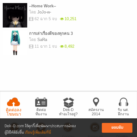
--Home Work--
โดย
JoJo-w-
62 ฉาก 5 จบ
10,251
การเล่าเรื่องผีของทุกคน 3
โดย
SaRa
11 ฉาก 1 จบ
8,492
ติดต่อลง
ติดต่อ
Dek-D
สมัครงาน
รับ นศ.
โฆษณา
ทีมงาน
ทำอะไรอยู่?
2014
ฝึกงาน
Dek-D.com ใช้คุกกี้เพื่อพัฒนาประสบการณ์ของ
ยอมรับ
ผู้ใช้ให้ดียิ่งขึ้น
เรียนรู้เพิ่มเติมที่นี่
Facebook
Twitter
Google+
Instagram
Dogilike