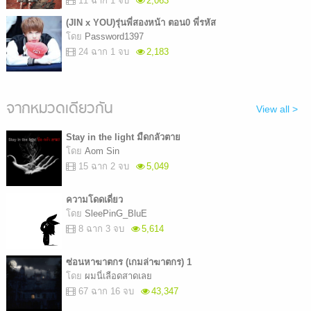
11 ฉาก 1 จบ
2,063
(JIN x YOU)รุ่นพี่สองหน้า ตอน0 พี่รหัส
โดย
Password1397
24 ฉาก 1 จบ
2,183
จากหมวดเดียวกัน
View all >
Stay in the light มืดกลัวตาย
โดย
Aom Sin
15 ฉาก 2 จบ
5,049
ความโดดเดี่ยว
โดย
SleePinG_BluE
8 ฉาก 3 จบ
5,614
ซ่อนหาฆาตกร (เกมล่าฆาตกร) 1
โดย
ผมนี่เลือดสาดเลย
67 ฉาก 16 จบ
43,347