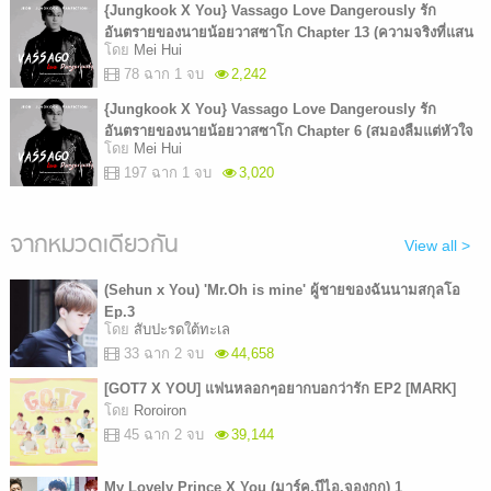
{Jungkook X You} Vassago Love Dangerously รัก
อันตรายของนายน้อยวาสซาโก Chapter 13 (ความจริงที่แสน
โดย
Mei Hui
เจ็บปวด)
78 ฉาก 1 จบ
2,242
{Jungkook X You} Vassago Love Dangerously รัก
อันตรายของนายน้อยวาสซาโก Chapter 6 (สมองลืมแต่หัวใจ
โดย
Mei Hui
กลับจำ
197 ฉาก 1 จบ
3,020
จากหมวดเดียวกัน
View all >
(Sehun x You) 'Mr.Oh is mine' ผู้ชายของฉันนามสกุลโอ
Ep.3
โดย
สับปะรดใต้ทะเล
33 ฉาก 2 จบ
44,658
[GOT7 X YOU] แฟนหลอกๆอยากบอกว่ารัก EP2 [MARK]
โดย
Roroiron
45 ฉาก 2 จบ
39,144
My Lovely Prince X You (มาร์ค,บีไอ,จองกุก) 1