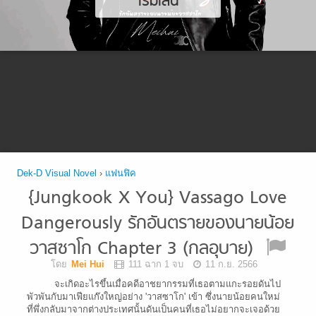
เริ่มเล่น
Dek-D Visual Novel
›
แฟนฟิค
{Jungkook X You} Vassago Love
Dangerously รักอันตรายของนายน้อย
วาสซาโก Chapter 3 (กลอุบาย)
โดย
Mei Hui
111 ฉาก 1 จบ
11 ก.ย. 2566
จะเกิดอะไรขึ้นเมื่อคดีอาชยากรรมที่เธอตามแกะรอยดันไป
พัวพันกับมาเฟียแก๊งใหญ่อย่าง 'วาสซาโก' เข้า ซึ่งนายน้อยคนใหม่
ที่พึ่งกลับมาจากต่างประเทศนั้นดันเป็นคนที่เธอไม่อยากจะเจอด้วย