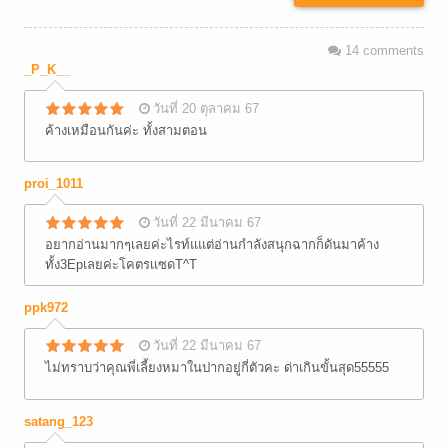
14
comments
_P_K__
วันที่ 20 ตุลาคม 67
ค้างเหมือนกันค่ะ ทั้งสามตอน
proi_1011
วันที่ 22 มีนาคม 67
อยากอ่านมากๆเลยค่ะไรท์แแต่อ่านกำลังสนุกฉากก็ดันมาค้าง
ทั้ง3Epเลยค่ะโคตรเเซดT^T
ppk972
วันที่ 22 มีนาคม 67
ไม่ทราบว่าคุณพี่เลี้ยงหมาในปากอยู่กี่ตัวคะ ด่าเกินขั้นสุด55555
satang_123