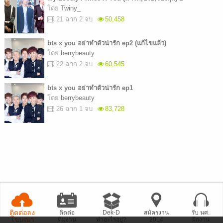
โดย
Twiny_
21 ฉาก 2 จบ
50,458
bts x you อย่าทำตัวน่ารัก ep2 (แก้ไขแล้ว)
โดย
berrybeauty
22 ฉาก 2 จบ
60,545
bts x you อย่าทำตัวน่ารัก ep1
โดย
berrybeauty
26 ฉาก 1 จบ
83,728
ติดต่อลง
ติดต่อ
Dek-D
สมัครงาน
รับ นศ.
โฆษณา
ทีมงาน
ทำอะไรอยู่?
2014
ฝึกงาน