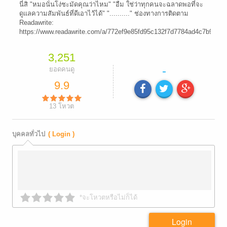
นี่สิ "หมอนั่นโง่ชะมัดคุณว่าไหม" "อืม ใช่ว่าทุกคนจะฉลาดพอที่จะ
ดูแลความสัมพันธ์ที่ดีเอาไว้ได้" ".........." ช่องทางการติดตาม
Readawrite:
https://www.readawrite.com/a/772ef9e85fd95c132f7d7784ad4c7b93
3,251
-
ยอดคนดู
9.9
13
โหวต
บุคคลทั่วไป
( Login )
*จะโหวตหรือไม่ก็ได้
Login