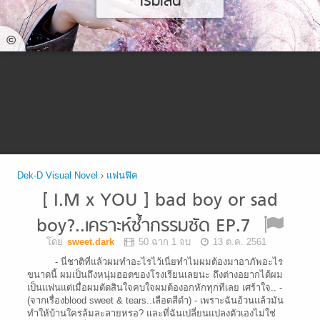
เริ่มเล่น
©
Dek-D Visual Novel
›
แฟนฟิค
[ I.M x YOU ] bad boy or sad
boy?..เคราะห์ซ้ำกรรมซัด EP.7
โดย
sweet.dark
50 ฉาก 1 จบ
13 ต.ค. 2561
- นี่ชาติที่แล้วผมทำอะไรไว้เนี่ยทำไมผมต้องมาอาภัพอะไร
ขนาดนี้ ผมเป็นถึงหนุ่มฮอตของโรงเรียนเลยนะ ถึงต่างอยากได้ผม
เป็นแฟนแต่เมื่อผมตัดสินใจคบใจผมต้องอกหักทุกทีเลย เศร้าใจ.. -
(จากเรื่องblood sweet & tears..เลือดสีดำ) - เพราะฉันอ้วนแล้วมัน
ทำให้บ้านใครล้มละลายหรอ? และที่ฉันเปลี่ยนแปลงตัวเองไม่ใช่