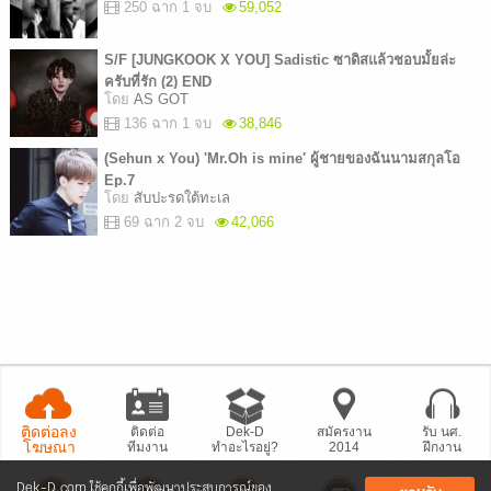
250 ฉาก 1 จบ
59,052
S/F [JUNGKOOK X YOU] Sadistic ซาดิสแล้วชอบมั้ยล่ะ
ครับที่รัก (2) END
โดย
AS GOT
136 ฉาก 1 จบ
38,846
(Sehun x You) 'Mr.Oh is mine' ผู้ชายของฉันนามสกุลโอ
Ep.7
โดย
สับปะรดใต้ทะเล
69 ฉาก 2 จบ
42,066
ติดต่อลง
ติดต่อ
Dek-D
สมัครงาน
รับ นศ.
โฆษณา
ทีมงาน
ทำอะไรอยู่?
2014
ฝึกงาน
Dek-D.com ใช้คุกกี้เพื่อพัฒนาประสบการณ์ของ