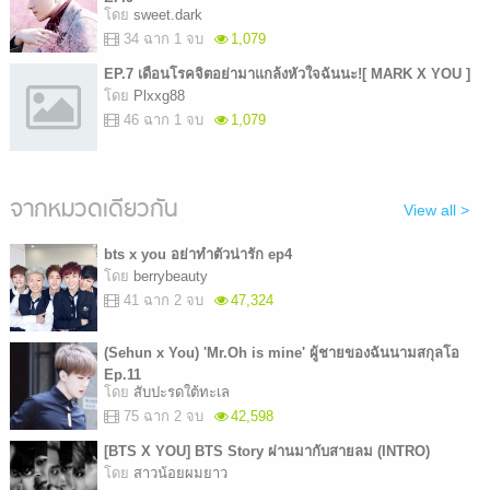
โดย
sweet.dark
34 ฉาก 1 จบ
1,079
EP.7 เดือนโรคจิตอย่ามาแกล้งหัวใจฉันนะ![ MARK X YOU ]
โดย
Plxxg88
46 ฉาก 1 จบ
1,079
จากหมวดเดียวกัน
View all >
bts x you อย่าทำตัวน่ารัก ep4
โดย
berrybeauty
41 ฉาก 2 จบ
47,324
(Sehun x You) 'Mr.Oh is mine' ผู้ชายของฉันนามสกุลโอ
Ep.11
โดย
สับปะรดใต้ทะเล
75 ฉาก 2 จบ
42,598
[BTS X YOU] BTS Story ผ่านมากับสายลม (INTRO)
โดย
สาวน้อยผมยาว