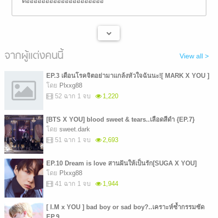
ต่ออออออออออออออออออออ
จากผู้แต่งคนนี้
View all >
EP.3 เดือนโรคจิตอย่ามาแกล้งหัวใจฉันนะ![ MARK X YOU ]
โดย
Plxxg88
52 ฉาก 1 จบ
1,220
[BTS X YOU] blood sweet & tears..เลือดสีดำ {EP.7}
โดย
sweet.dark
51 ฉาก 1 จบ
2,693
EP.10 Dream is love สานฝันให้เป็นรัก[SUGA X YOU]
โดย
Plxxg88
41 ฉาก 1 จบ
1,944
[ I.M x YOU ] bad boy or sad boy?..เคราะห์ซ้ำกรรมซัด
EP.9