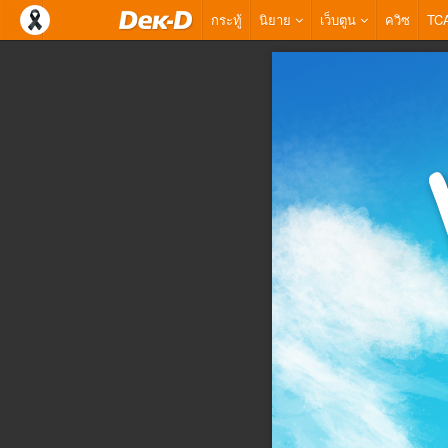
กระทู้
นิยาย
เว็บตูน
ควิซ
TC