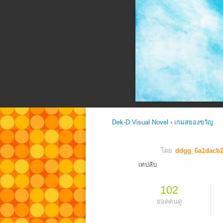
Dek-D Visual Novel
›
เกมสยองขวัญ
โดย
ddgg_6a1dacb2
เทปลับ
102
ยอดคนดู