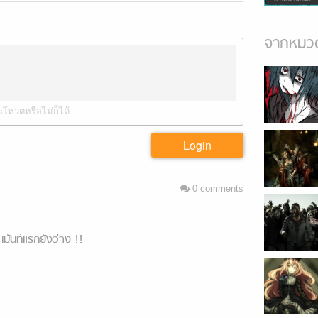
จากหมวด
ะโหวตหรือไม่ก็ได้
Login
0
comments
เม้นท์แรกยังว่าง !!