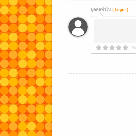
บุคคลทั่วไป
( Login )
*จ