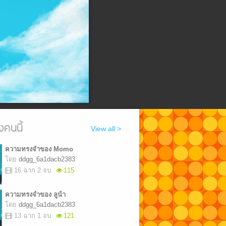
งคนนี้
View all >
ความทรงจําของ Momo
โดย
ddgg_6a1dacb2383
16 ฉาก 2 จบ
115
ความทรงจําของ ลูน้า
โดย
ddgg_6a1dacb2383
13 ฉาก 1 จบ
121