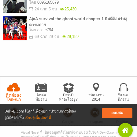
โดย
0895165679
24 ฉาก 5 จบ
25,430
AjaA survival the ghost world chapter 1 ยินดีต้อนรับสู่
ความตาย
โดย
ahise794
69 ฉาก 29 จบ
29,189
ติดต่อลง
ติดต่อ
Dek-D
สมัครงาน
รับ นศ.
โฆษณา
ทีมงาน
ทำอะไรอยู่?
2014
ฝึกงาน
Dek-D.com ใช้คุกกี้เพื่อพัฒนาประสบการณ์ของ
ยอมรับ
ผู้ใช้ให้ดียิ่งขึ้น
เรียนรู้เพิ่มเติมที่นี่
Facebook
Twitter
Google+
Instagram
Dogilike
Visual Novel นี้ เป็นข้อมูลที่ตั้งโดยผู้ใช้งานของเว็บไซต์ Dek-D.com
• แจ้งปัญหา
เว็บไซต์
• Dek-D เป็นข่าว
• เที่ยวออฟฟิศ Dek-D