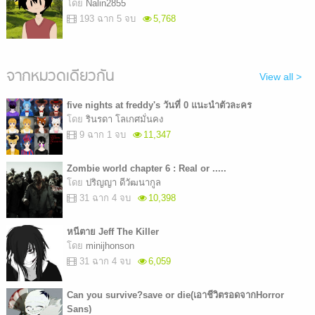
โดย
Nalin2855
193 ฉาก 5 จบ
5,768
จากหมวดเดียวกัน
View all >
five nights at freddy's วันที่ 0 แนะนำตัวละคร
โดย
รินรดา โลเกศมั่นคง
9 ฉาก 1 จบ
11,347
Zombie world chapter 6 : Real or .....
โดย
ปริญญา ดีวัฒนากูล
31 ฉาก 4 จบ
10,398
หนีตาย Jeff The Killer
โดย
minijhonson
31 ฉาก 4 จบ
6,059
Can you survive?save or die(เอาชีวิตรอดจากHorror
Sans)