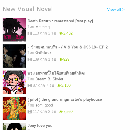
New Visual Novel
View all >
Death Return : remastered [test play]
โดย
Meimelq
113 ฉาก 2 จบ
2,432
« ข้ามยุคมาพบรัก » { V & You & JK } 18+ EP 2
โดย
ทิวลิปม่วง
139 ฉาก 1 จบ
929
พระเอกพวกนี้ไม่ได้แสนดีเลยสักนิด!
โดย
Dream B. Skylet
87 ฉาก 7 จบ
3,130
( pilot ) the grand ringmaster's playhouse
โดย
som_good
117 ฉาก 2 จบ
7,560
Joey love you