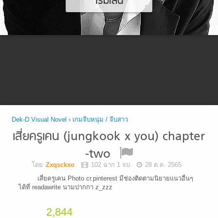
เริ่มเล่น
Dek-D Visual Novel
›
เกมจีบหนุ่ม / จีบสาว
เสี่ยครูเคน (jungkook x you) chapter
-two
โดย
Zxqsckxo
102 ฉาก 1 จบ
28 ต.ค. 2565
เสี่ยครูเคน Photo cr.pinterest มีช่องติดตามนิยายแนวอื่นๆ
ได้ที่ readawrite นามปากกา z_zzz
2,844