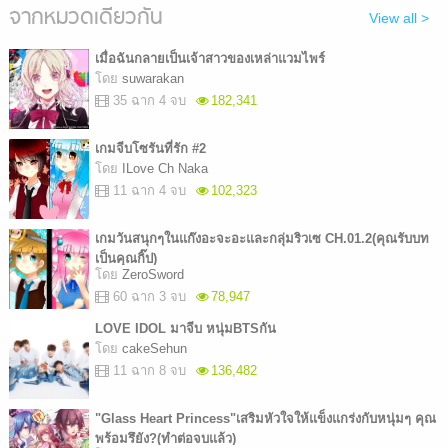
จากหมวดเดียวกัน
View all >
เมื่อฉันกลายเป็นเจ้าสาวของเหล่าแวมไพร์
โดย
suwarakan
35 ฉาก 4 จบ
182,341
เกมจีบโซรันที่รัก #2
โดย
ILove Ch Naka
11 ฉาก 4 จบ
102,323
เกมวันสนุกๆในแก๊งอะจะอะและกลุ่มริวเซ CH.01.2(คุณรับบท
เป็นคุณกิ๊ป)
โดย
ZeroSword
60 ฉาก 3 จบ
78,947
LOVE IDOL มาจีบ หนุ่มBTSกัน
โดย
cakeSehun
11 ฉาก 8 จบ
136,482
"Glass Heart Princess"เสริมหัวใจให้แข็งแกร่งกับหนุ่มๆ คุณ
พร้อมรึยัง?(ทำต่อจบแล้ว)