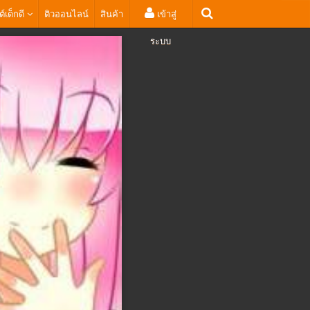
ต์เด็กดี
ติวออนไลน์
สินค้า
เข้าสู่
ระบบ