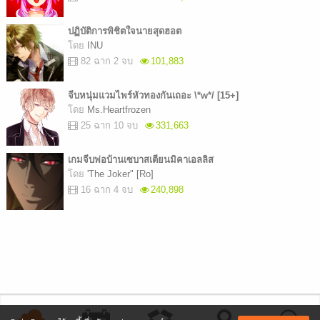
ปฏิบัติการพิชิตใจนายสุดฮอต
โดย
INU
82 ฉาก 2 จบ
101,883
จีบหนุ่มแวมไพร์หัวทองกันเถอะ \*w*/ [15+]
โดย
Ms.Heartfrozen
25 ฉาก 10 จบ
331,663
เกมจีบพ่อบ้านเซบาสเตียนมิคาเอลลิส
โดย
'The Joker" [Ro]
16 ฉาก 4 จบ
240,898