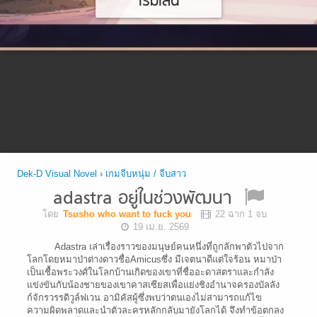
เริ่มเล่น
Dek-D Visual Novel
›
เกมจีบหนุ่ม / จีบสาว
adastra อยู่ในช่วงพัฒนา
โดย
Tsusho who want to fuck you
22 ฉาก 1 จบ
19 เม.ย. 2569
Adastra เล่าเรื่องราวของมนุษย์คนหนึ่งที่ถูกลักพาตัวไปจาก
โลกโดยหมาป่าต่างดาวชื่อAmicusซึ่ง มีเจตนาดีแต่ใจร้อน หมาป่า
เป็นเชื้อพระวงศ์ในโลกบ้านเกิดของเขาที่ชื่ออะดาสตราและกำลัง
แข่งขันกับน้องชายของเขาคาสเซียสเพื่อแย่งชิงอำนาจครองบัลลัง
ก์จักรวรรดิวูล์ฟเวน อามิคัสผู้ซึ่งพบว่าตนเองไม่สามารถแก้ไข
ความผิดพลาดและนำตัวละครหลักกลับมายังโลกได้ จึงทำข้อตกลง