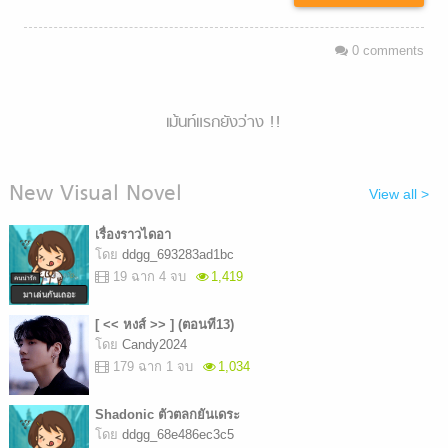
0
comments
เม้นท์แรกยังว่าง !!
New Visual Novel
View all >
เรื่องราวไดอา
โดย
ddgg_693283ad1bc
19 ฉาก 4 จบ
1,419
[ << หงส์ >> ] (ตอนที13)
โดย
Candy2024
179 ฉาก 1 จบ
1,034
Shadonic ตัวตลกยันเดระ
โดย
ddgg_68e486ec3c5