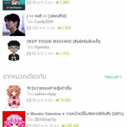
30 ฉาก 2 จบ
1,984
[ << หงส์ >> ] (ตอนที10)
โดย
Candy2024
125 ฉาก 1 จบ
1,020
DEEP TISSUE MASSAGE ​(สัมผัสฉันอีกครั้ง)
โดย
Ppemika​
62 ฉาก 1 จบ
1,415
จากหมวดเดียวกัน
View all >
รักวุ่นวายของเจ้าหญิงจำเป็น
โดย
sailove niyay
30 ฉาก 4 จบ
74,081
♥ Wonder Valentine ♥ วาเลนไทน์นี้มหัศจรรย์พันลึก (100%)
โดย
ZErOGraviTy
2097 ฉาก 11 จบ
138,446