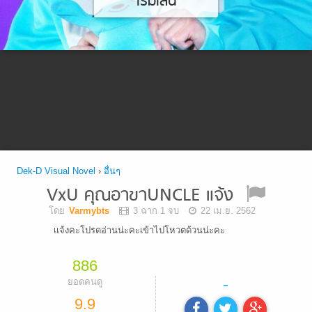
เริ่มเล่น
Dek-D Visual Novel
›
อื่นๆ
VxU คุณอาขาUNCLE แจ้ง
โดย
Varmybts
3 ฉาก 1 จบ
22 เม.ย. 2562
เเจ้งคะโปรดอ่านน่ะคะเข้าไปโหวตด้วนน่ะคะ
886
-
ยอดคนดู
9.9