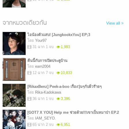
จากหมวดเดียวกัน
View all >
ไอน้องตัวแสบ! [JungkookxYou] EP;3
โดย
Your97
31 ฉาก 1 จบ
1,993
คืนนี้กับการเปิดประตูบ้าน
โดย
earn2004
12 ฉาก 7 จบ
10,833
[RikaxBenz] Peek-a-boo เรื่องวุ่นๆกับผีวร๊ายๆ
โดย
Rika-Kadokawa
36 ฉาก 1 จบ
3,396
[GOT7 X YOU] Help me ช่วยด้วย!!!เขาเป็นหมาป่า EP.2
โดย
IAM_SEYO.
65 ฉาก 2 จบ
6,951