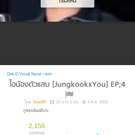
เริ่มเล่น
Dek-D Visual Novel
›
ตลก
ไอน้องตัวแสบ [JungkookxYou] EP;4
โดย
Your97
24 ฉาก 1 จบ
4 ส.ค. 2563
กูชอบน้องมึงว่ะ
2,156
-
ยอดคนดู