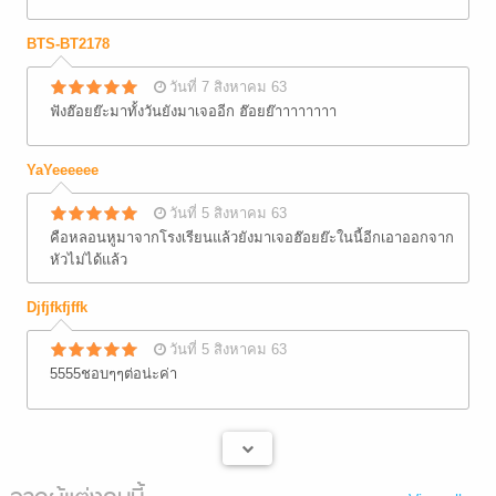
BTS-BT2178
วันที่ 7 สิงหาคม 63
ฟังฮ๊อยย๊ะมาทั้งวันยังมาเจออีก ฮ๊อยย๊าาาาาาาา
YaYeeeeee
วันที่ 5 สิงหาคม 63
คือหลอนหูมาจากโรงเรียนแล้วยังมาเจอฮ๊อยย๊ะในนี้อีกเอาออกจาก
หัวไม่ได้แล้ว
Djfjfkfjffk
วันที่ 5 สิงหาคม 63
5555ชอบๆๆต่อน่ะค่า