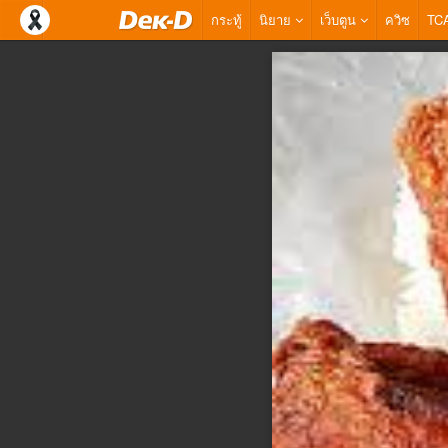
กระทู้
นิยาย
เว็บตูน
ควิซ
TC