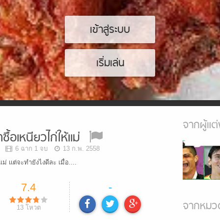
เข้าสู่ระบบ
เริ่มเล่น
จากผู้แต่
ื้อเหนียวไก่ให้เเม่
6 ฉาก 1 จบ
13 ก.พ. 2558
่ เเต่จะทำยังไงดีละ เมื่อ....
7.4
-
จากหมวด
13
โหวต