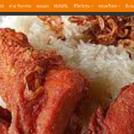
AS
ค่าย กิจกรรม
ต่อนอก
NUGIRL
ชีวิตวัยรุ่น
สอบพรีเทส
อีเวน