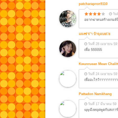
patcharapron9110
วัน
อยากฆ่าคนสร้างเกมส์นี
แจงซ่า\'า บ้าจุงเบย\'ย
วันที่ 28 เมษายน 59
เพื่อ 555555
Kwunruean Mean Chalit
วันที่ 24 เมษายน 59
เพื่ออะไรว้าาาาาาาาา
Pattadon Namkhang
วันที่ 17 มีนาคม 59
spyมีงหยุดพูดกับสเการ์