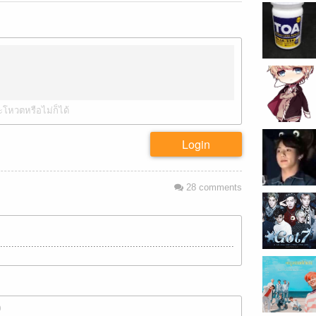
ะโหวตหรือไม่ก็ได้
Login
28
comments
................................................................................................................
0