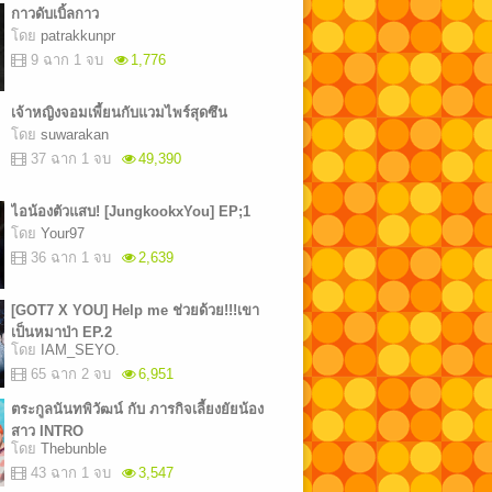
กาวดับเบิ้ลกาว
โดย
patrakkunpr
9 ฉาก 1 จบ
1,776
เจ้าหญิงจอมเพี้ยนกับแวมไพร์สุดซึน
โดย
suwarakan
37 ฉาก 1 จบ
49,390
ไอน้องตัวแสบ! [JungkookxYou] EP;1
โดย
Your97
36 ฉาก 1 จบ
2,639
[GOT7 X YOU] Help me ช่วยด้วย!!!เขา
เป็นหมาป่า EP.2
โดย
IAM_SEYO.
65 ฉาก 2 จบ
6,951
................................................................................................................
ตระกูลนันทพิวัฒน์ กับ ภารกิจเลี้ยงยัยน้อง
สาว INTRO
โดย
Thebunble
43 ฉาก 1 จบ
3,547