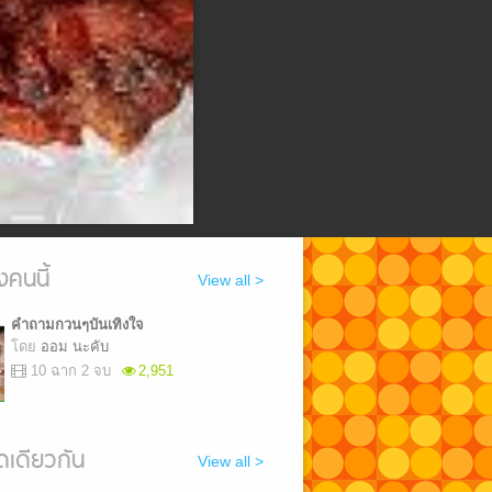
งคนนี้
View all >
คำถามกวนๆบันเทิงใจ
โดย
ออม นะคับ
10 ฉาก 2 จบ
2,951
เดียวกัน
View all >