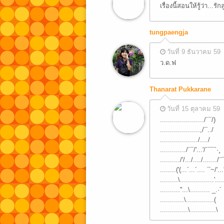
เรื่องนี้สอนให้รู้ว่า..
tungpaengja
วันที่ 9 ธันวาคม 59
ว.ด.ฟ
Thanarat Pukkarane
วันที่ 15 ตุลาคม 59
....................../´¯/)
....................,/¯../
.................../..../
............./´¯/'...'/´¯¯`·¸
........../'/.../..../......./¨
........('(...´...´.... ¯~/'...
.........\.................'....
..........''...\.......... _.·´
............\..............(
..............\.............\