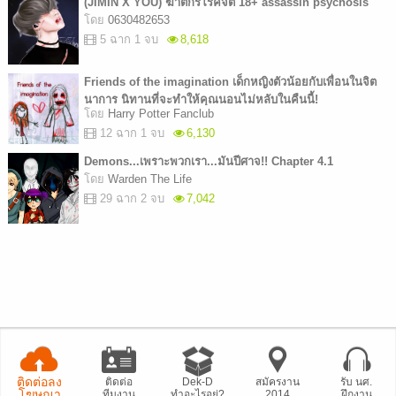
(JIMIN X YOU) ฆาตกรโรคจิต 18+ assassin psychosis
โดย
0630482653
5 ฉาก 1 จบ
8,618
Friends of the imagination เด็กหญิงตัวน้อยกับเพื่อนในจิต
นาการ นิทานที่จะทำให้คุณนอนไม่หลับในคืนนี้!
โดย
Harry Potter Fanclub
12 ฉาก 1 จบ
6,130
Demons...เพราะพวกเรา...มันปีศาจ!! Chapter 4.1
โดย
Warden The Life
29 ฉาก 2 จบ
7,042
ติดต่อลง
ติดต่อ
Dek-D
สมัครงาน
รับ นศ.
โฆษณา
ทีมงาน
ทำอะไรอยู่?
2014
ฝึกงาน