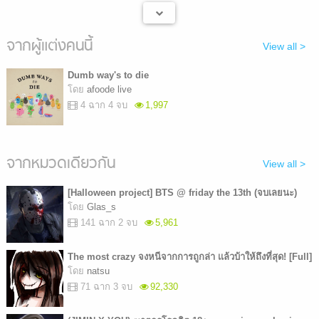
จากผู้แต่งคนนี้
View all >
Dumb way's to die
โดย
afoode live
4 ฉาก 4 จบ
1,997
จากหมวดเดียวกัน
View all >
[Halloween project] BTS @ friday the 13th (จบเลยนะ)
โดย
Glas_s
141 ฉาก 2 จบ
5,961
The most crazy จงหนีจากการถูกล่า เเล้วบ้าให้ถึงที่สุด! [Full]
โดย
natsu
71 ฉาก 3 จบ
92,330