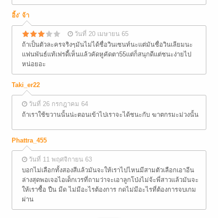
อิ้ง' จ้า
วันที่ 20 เมษายน 65
ถ้าเป็นตัวละครจริงๆมันไม่ได้ชื่อวินเซนท์นะแต่มันชื่อวินเลียมนะ
แฟนพันธ์แท้เฟรดี้เห็นแล้วคัดหูคัดตา55แต่ก็สนุกดีแต่ชนะง่ายไป
หน่อยอะ
Taki_er22
วันที่ 26 กรกฎาคม 64
ถ้าเราใช้ขวานนั้นน่ะตอนเข้าไปเราจะได้ชนะกับ ฆาตกรมะม่วงนั้น
Phattra_455
วันที่ 11 พฤศจิกายน 63
บอกไม่เลือกทั้งสองสีเเล้วมันจะให้เราไปไหนมีสามตัวเลือกเอาอีน
ล่างสุดพอเจอไอเด็กเวรที่ถามว่าจะเอาลูกโป่งไม่จ้ะพี่สาวเเล้วมันจะ
ให้เราซื้อ ปืน มีด ไม่มีอะไรต้องการ กดไม่มีอะไรที่ต้องการจบเกม
ผ่าน