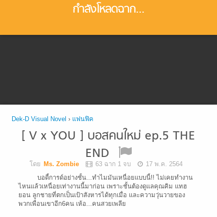
กำลังโหลดฉาก...
Dek-D Visual Novel
›
แฟนฟิค
[ V x YOU ] บอสคนใหม่ ep.5 THE
END
โดย
Ms. Zombie
63 ฉาก 1 จบ
17 พ.ค. 2564
บอดี้การด์อย่างชั้น...ทำไมมันเหนื่อยแบบนี้!! ไม่เคยทำงาน
ไหนแล้วเหนื่อยเท่างานนี้มาก่อน เพราะชั้นต้องดูแลคุณคิม แทฮ
ยอน ลูกชายที่ตกเป็นเป้าสังหารได้ทุกเมื่อ และความวุ่นวายของ
พวกเพื่อนเขาอีก6คน เห้อ...คนสวยเพลีย