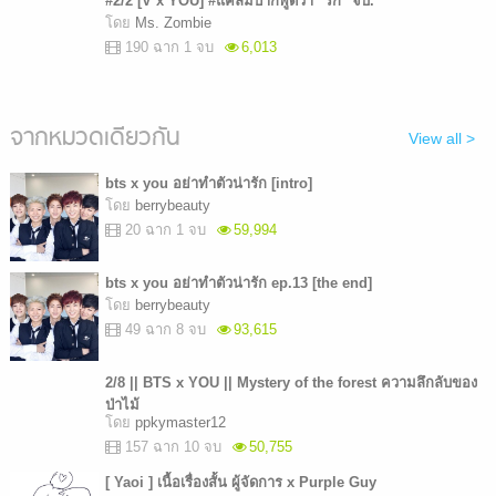
#2/2 [V x YOU] #แค่ลมปากพูดว่า "รัก" จบ.
โดย
Ms. Zombie
190 ฉาก 1 จบ
6,013
จากหมวดเดียวกัน
View all >
bts x you อย่าทำตัวน่ารัก [intro]
โดย
berrybeauty
20 ฉาก 1 จบ
59,994
bts x you อย่าทำตัวน่ารัก ep.13 [the end]
โดย
berrybeauty
49 ฉาก 8 จบ
93,615
2/8 || BTS x YOU || Mystery of the forest ความลึกลับของ
ป่าไม้
โดย
ppkymaster12
157 ฉาก 10 จบ
50,755
[ Yaoi ] เนื้อเรื่องสั้น ผู้จัดการ x Purple Guy