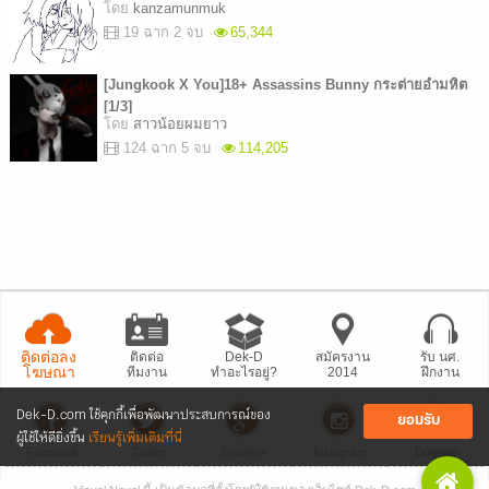
โดย
kanzamunmuk
19 ฉาก 2 จบ
65,344
[Jungkook X You]18+ Assassins Bunny กระต่ายอำมหิต
[1/3]
โดย
สาวน้อยผมยาว
124 ฉาก 5 จบ
114,205
ติดต่อลง
ติดต่อ
Dek-D
สมัครงาน
รับ นศ.
โฆษณา
ทีมงาน
ทำอะไรอยู่?
2014
ฝึกงาน
Dek-D.com ใช้คุกกี้เพื่อพัฒนาประสบการณ์ของ
ยอมรับ
ผู้ใช้ให้ดียิ่งขึ้น
เรียนรู้เพิ่มเติมที่นี่
Facebook
Twitter
Google+
Instagram
Dogilike