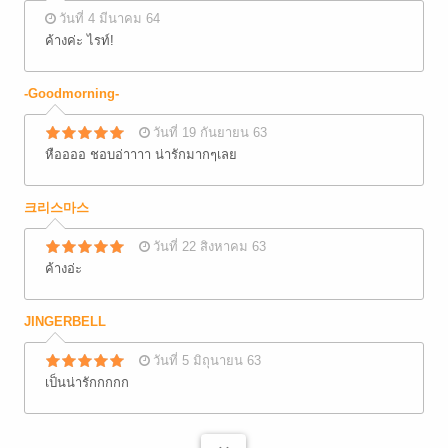
วันที่ 4 มีนาคม 64
ค้างค่ะ ไรท์!
-Goodmorning-
วันที่ 19 กันยายน 63
หืออออ ชอบอ่าาาา น่ารักมากๆเลย
크리스마스​
วันที่ 22 สิงหาคม 63
ค้างอ่ะ
JINGERBELL
วันที่ 5 มิถุนายน 63
เป็นน่ารักกกกก