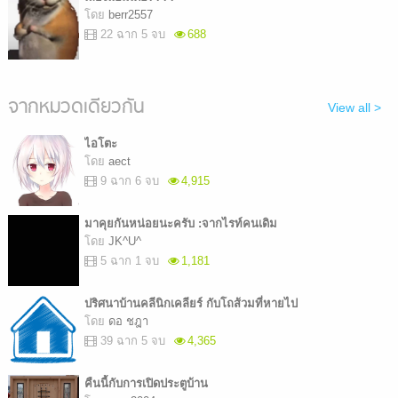
โดย
berr2557
22 ฉาก 5 จบ
688
จากหมวดเดียวกัน
View all >
ไอโตะ
โดย
aect
9 ฉาก 6 จบ
4,915
มาคุยกันหน่อยนะครับ :จากไรท์คนเดิม
โดย
JK^U^
5 ฉาก 1 จบ
1,181
ปริศนาบ้านคลีนิกเคลียร์ กับโถส้วมที่หายไป
โดย
ดอ ชฎา
39 ฉาก 5 จบ
4,365
คืนนี้กับการเปิดประตูบ้าน