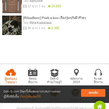
โดย
earn2004
12 ฉาก 7 จบ
10,833
[RikaxBenz] Peek-a-boo เรื่องวุ่นๆกับผีวร๊ายๆ
โดย
Rika-Kadokawa
36 ฉาก 1 จบ
3,396
ติดต่อลง
ติดต่อ
Dek-D
สมัครงาน
รับ นศ.
โฆษณา
ทีมงาน
ทำอะไรอยู่?
2014
ฝึกงาน
Dek-D.com ใช้คุกกี้เพื่อพัฒนาประสบการณ์ของ
ยอมรับ
ผู้ใช้ให้ดียิ่งขึ้น
เรียนรู้เพิ่มเติมที่นี่
Facebook
Twitter
Google+
Instagram
Dogilike
Visual Novel นี้ เป็นข้อมูลที่ตั้งโดยผู้ใช้งานของเว็บไซต์ Dek-D.com
• แจ้งปัญหา
เว็บไซต์
• Dek-D เป็นข่าว
• เที่ยวออฟฟิศ Dek-D