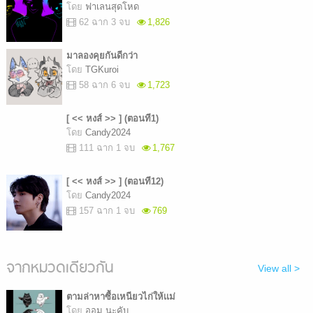
โดย
ฟาเลนสุดโหด
62 ฉาก 3 จบ
1,826
มาลองคุยกันดีกว่า
โดย
TGKuroi
58 ฉาก 6 จบ
1,723
[ << หงส์ >> ] (ตอนที1)
โดย
Candy2024
111 ฉาก 1 จบ
1,767
[ << หงส์ >> ] (ตอนที12)
โดย
Candy2024
157 ฉาก 1 จบ
769
จากหมวดเดียวกัน
View all >
ตามล่าหาซื้อเหนียวไก่ให้เเม่
โดย
ออม นะคับ