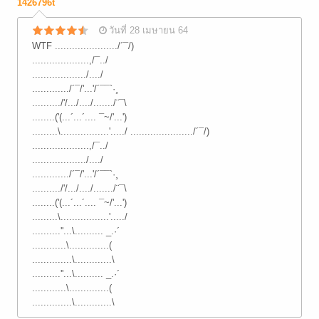
1426796t
วันที่ 28 เมษายน 64
WTF ....................../´¯/)
....................,/¯../
.................../..../
............./´¯/'...'/´¯¯`·¸
........../'/.../..../......./¨¯\
........('(...´...´.... ¯~/'...')
.........\.................'...../ ....................../´¯/)
....................,/¯../
.................../..../
............./´¯/'...'/´¯¯`·¸
........../'/.../..../......./¨¯\
........('(...´...´.... ¯~/'...')
.........\.................'...../
..........''...\.......... _.·´
............\..............(
..............\.............\
..........''...\.......... _.·´
............\..............(
..............\.............\