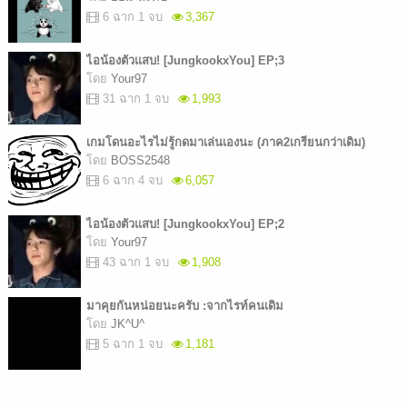
6 ฉาก 1 จบ
3,367
ไอน้องตัวแสบ! [JungkookxYou] EP;3
โดย
Your97
31 ฉาก 1 จบ
1,993
เกมโดนอะไรไม่รู้กดมาเล่นเองนะ (ภาค2เกรียนกว่าเดิม)
โดย
BOSS2548
6 ฉาก 4 จบ
6,057
ไอน้องตัวแสบ! [JungkookxYou] EP;2
โดย
Your97
43 ฉาก 1 จบ
1,908
มาคุยกันหน่อยนะครับ :จากไรท์คนเดิม
โดย
JK^U^
5 ฉาก 1 จบ
1,181