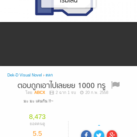
เริ่มเล่น
Dek-D Visual Novel
›
ตลก
ตอบถูกเอาไปเลยยย 1000 ทรู
โดย
ABCX
2 ฉาก 1 จบ
20 ก.พ. 2558
มะ มะ เล่นกัน !!~
8,473
-
ยอดคนดู
5.5