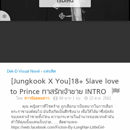
เริ่มเล่น
©
Dek-D Visual Novel
›
แฟนฟิค
[Jungkook X You]18+ Slave love
to Prince ทาสรักเจ้าชาย INTRO
โดย
สาวน้อยผมยาว
68 ฉาก 1 จบ
22 ต.ค. 2562
คุณ หญิงสาวที่โชคร้าย ถูกเลือกมาเป็นหมากในการเลือก
พระราชาองค์ต่อไป มันจึงเกิดเป็นศึกชิงนาง เพื่อให้ได้มาซึ่งบัลลัง
ของเหล่าเจ้าชายทั้ง7คน ความกระหายในอำนาจของพวกเค้ามัน
ทำให้คุณนั้นแสนเจ็บปวด...... ติดตามเพจ-
https://web.facebook.com/Fiction-By-LongHair-LittleGirl-