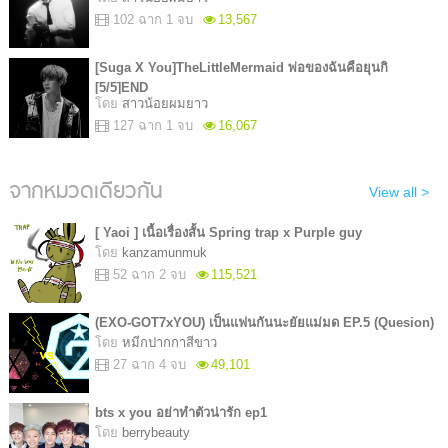
102 ฉาก 1 จบ
13,567
[Suga X You]TheLittleMermaid พ่อของฉันคือยุนกิ
[5/5]END
โดย
สาวน้อยผมยาว
127 ฉาก 1 จบ
16,067
จากหมวดเดียวกัน
View all >
[ Yaoi ] เนื้อเรื่องสั้น Spring trap x Purple guy
โดย
kanzamunmuk
52 ฉาก 2 จบ
115,521
(EXO-GOT7xYOU) เป็นแฟนกันนะยัยแม่มด EP.5 (Quesion)
โดย
หมีกปากกาสีขาว
27 ฉาก 4 จบ
49,101
bts x you อย่าทำตัวน่ารัก ep1
โดย
berrybeauty