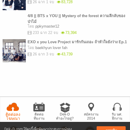
26 ฉาก 1 จบ
83,728
4/8 || BTS x YOU || Mystery of the forest ความลึกลับของ
ป่าไม้
โดย
ppkymaster12
233 ฉาก 22 จบ
73,394
EXO x you Love Project มารักกันเถอะ ถ้าหัวใจยังว่าง Ep.1
โดย
baekhyun lover fah
26 ฉาก 3 จบ
43,739
ติดต่อลง
ติดต่อ
Dek-D
สมัครงาน
รับ นศ.
โฆษณา
ทีมงาน
ทำอะไรอยู่?
2014
ฝึกงาน
Dek-D.com ใช้คุกกี้เพื่อพัฒนาประสบการณ์ของ