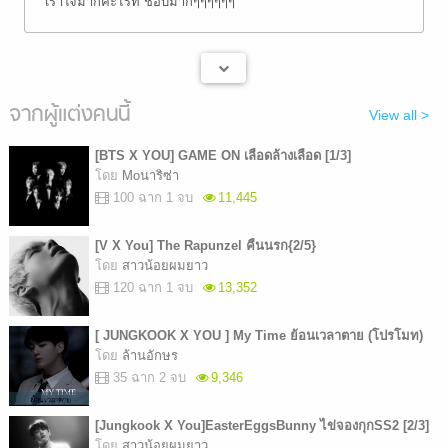
เร้าใจมากค่ะไรท์ ชอบมากๆๆๆๆๆๆ
จากผู้แต่งคนนี้
View all >
[BTS X YOU] GAME ON เลือดล้างเลือด [1/3]
โดย
Moนาริซ่า
100 ฉาก 1 จบ
11,445
[V X You] The Rapunzel คืนนรก{2/5}
โดย
สาวน้อยผมยาว
120 ฉาก 1 จบ
13,352
[ JUNGKOOK X YOU ] My Time ย้อนเวลาตาย (โปรโมท)
โดย
ล้านอักษร
35 ฉาก 2 จบ
9,346
[Jungkook X You]EasterEggsBunny ไข่จองกุกSS2 [2/3]
โดย
สาวน้อยผมยาว