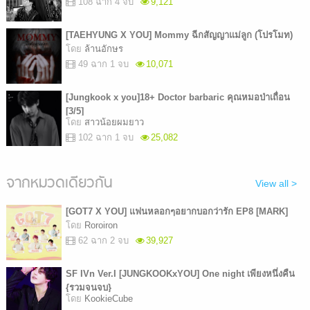
108 ฉาก 4 จบ
9,121
[TAEHYUNG X YOU] Mommy ฉีกสัญญาแม่ลูก (โปรโมท)
โดย
ล้านอักษร
49 ฉาก 1 จบ
10,071
[Jungkook x you]18+ Doctor barbaric คุณหมอป่าเถื่อน
[3/5]
โดย
สาวน้อยผมยาว
102 ฉาก 1 จบ
25,082
จากหมวดเดียวกัน
View all >
[GOT7 X YOU] แฟนหลอกๆอยากบอกว่ารัก EP8 [MARK]
โดย
Roroiron
62 ฉาก 2 จบ
39,927
SF IVn Ver.I [JUNGKOOKxYOU] One night เพียงหนึ่งคืน
{รวมจนจบ}
โดย
KookieCube