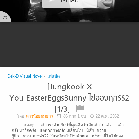
เริ่มเล่น
©
Dek-D Visual Novel
›
แฟนฟิค
[Jungkook X
You]EasterEggsBunny ไข่จองกุกSS2
[1/3]
โดย
สาวน้อยผมยาว
86 ฉาก 1 จบ
22 ต.ค. 2562
จองกุก....เจ้ากระต่ายยักษ์ที่คุณคิดว่าเสียเค้าไปแล้ว.... เค้า
กลับมาอีกครั้ง...แต่ทุกอย่างกลับเปลี่ยนไป...นิสัย..ความ
รู้สึก...ความทรงจำ?? "นี่เหมือนไม่ใช่เค้าเลย...หรือว่านี่ไม่ใช่จอง