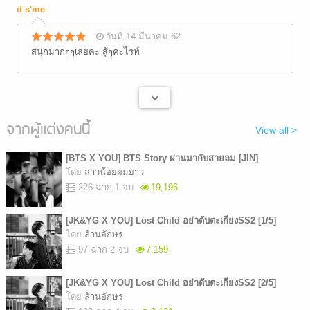
it s'me
วันที่ 14 มีนาคม 62
สนุกมากๆๆเลยคะ สู้ๆคะไรท์
จากผู้แต่งคนนี้
View all >
[BTS X YOU] BTS Story ผ่านมากับสายลม [JIN]
โดย
สาวน้อยผมยาว
226 ฉาก 1 จบ
19,196
[JK&YG X YOU] Lost Child อย่าดับตะเกียงSS2 [1/5]
โดย
ล้านอักษร
97 ฉาก 2 จบ
7,159
[JK&YG X YOU] Lost Child อย่าดับตะเกียงSS2 [2/5]
โดย
ล้านอักษร