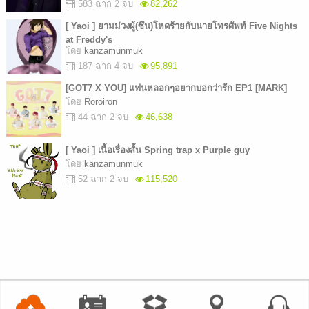
583 ฉาก 2 จบ
82,262
[ Yaoi ] ยามม่วงผู้(ซึน)โหดร้ายกับนายโทรศัพท์ Five Nights
at Freddy's
โดย
kanzamunmuk
187 ฉาก 4 จบ
95,891
[GOT7 X YOU] แฟนหลอกๆอยากบอกว่ารัก EP1 [MARK]
โดย
Roroiron
44 ฉาก 2 จบ
46,638
[ Yaoi ] เนื้อเรื่องสั้น Spring trap x Purple guy
โดย
kanzamunmuk
52 ฉาก 2 จบ
115,520