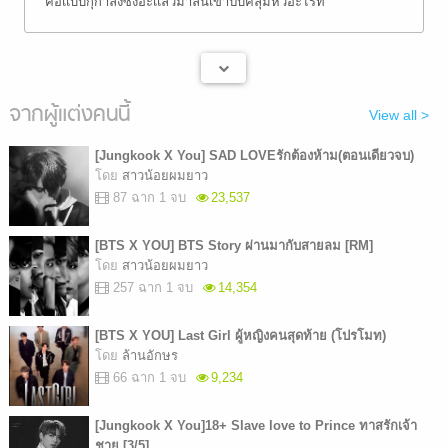
คือเเบบกุกำลังซึ่งอะเเล้วมาลั่นเขาปิ้บคลุมหัวอะไรท์
จากผู้แต่งคนนี้
View all >
[Jungkook X You] SAD LOVEรักต้องห้าม(ตอนเดียวจบ)
โดย
สาวน้อยผมยาว
87 ฉาก 1 จบ
23,537
[BTS X YOU] BTS Story ผ่านมากับสายลม [RM]
โดย
สาวน้อยผมยาว
257 ฉาก 1 จบ
14,354
[BTS X YOU] Last Girl ผู้หญิงคนสุดท้าย (โปรโมท)
โดย
ล้านอักษร
66 ฉาก 1 จบ
9,234
[Jungkook X You]18+ Slave love to Prince ทาสรักเจ้า
ชาย [3/5]