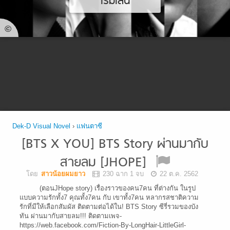
เริ่มเล่น
©
Dek-D Visual Novel
›
แฟนตาซี
[BTS X YOU] BTS Story ผ่านมากับ
สายลม [JHOPE]
โดย
สาวน้อยผมยาว
230 ฉาก 1 จบ
22 ต.ค. 2562
(ตอนJHope story) เรื่องราวของคน7คน ที่ต่างกัน ในรูป
แบบความรักทั้ง7 คุณทั้ง7คน กับ เขาทั้ง7คน หลากรสชาติความ
รักที่มีให้เลือกสัมผัส ติดตามต่อได้ใน! BTS Story ซีรี่รวมของบัง
ทัน ผ่านมากับสายลม!!! ติดตามเพจ-
https://web.facebook.com/Fiction-By-LongHair-LittleGirl-