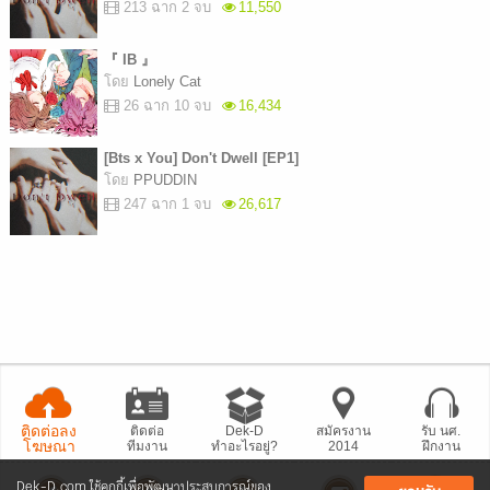
213 ฉาก 2 จบ
11,550
『 IB 』
โดย
Lonely Cat
26 ฉาก 10 จบ
16,434
[Bts x You] Don't Dwell [EP1]
โดย
PPUDDIN
247 ฉาก 1 จบ
26,617
ติดต่อลง
ติดต่อ
Dek-D
สมัครงาน
รับ นศ.
โฆษณา
ทีมงาน
ทำอะไรอยู่?
2014
ฝึกงาน
Dek-D.com ใช้คุกกี้เพื่อพัฒนาประสบการณ์ของ