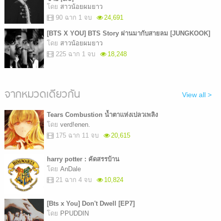
โดย
สาวน้อยผมยาว
90 ฉาก 1 จบ
24,691
[BTS X YOU] BTS Story ผ่านมากับสายลม [JUNGKOOK]
โดย
สาวน้อยผมยาว
225 ฉาก 1 จบ
18,248
จากหมวดเดียวกัน
View all >
Tears Combustion น้ำตาแห่งเปลวเพลิง
โดย
verd!enen.
175 ฉาก 11 จบ
20,615
harry potter : คัดสรรบ้าน
โดย
AnDale
21 ฉาก 4 จบ
10,824
[Bts x You] Don't Dwell [EP7]
โดย
PPUDDIN