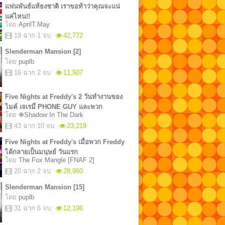
แฟนพันธ์แท้ธงชาติ เราขอท้าว่าคุณจะแน่
แค่ไหน!!
โดย
AprilT.May
19 ฉาก 1 จบ
42,772
Slenderman Mansion [2]
โดย
puplb
16 ฉาก 2 จบ
11,507
Five Nights at Freddy's 2 วันทำงานของ
ไมค์ เจเรมี่ PHONE GUY และพวก
โดย
❉Shadow In The Dark
Freddy คืนที่ 8 The End
43 ฉาก 10 จบ
23,219
Five Nights at Freddy's เมื่อพวก Freddy
ได้กลายเป็นมนุษย์ วันแรก
โดย
The Fox Mangle [FNAF 2]
20 ฉาก 2 จบ
28,960
Slenderman Mansion [15]
โดย
puplb
31 ฉาก 6 จบ
12,196