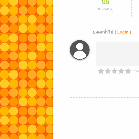
96
ยอดคนดู
บุคคลทั่วไป
( Login )
*จ