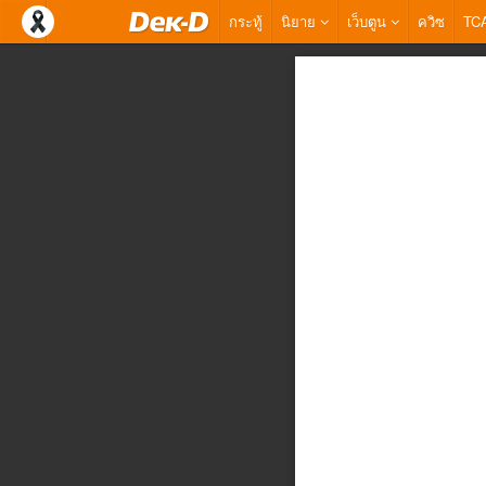
กระทู้
นิยาย
เว็บตูน
ควิซ
TC