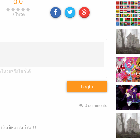
0.0
-
0
โหวต
ะโหวตหรือไม่ก็ได้
Login
0
comments
เม้นท์แรกยังว่าง !!