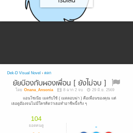
เริ่มเล่น
Dek-D Visual Novel
›
ตลก
ยัยบ๊องกับผองเพื่อน [ ยังไม่จบ ]
โดย
Onana_Ansonia
8 ฉาก 2 จบ
29 มิ.ย. 2569
แอนโซเนีย เมดรับใช้ ( เมดลอบฆ่า ) คือเพื่อนของคุณ แต่
เธอดูอ๊องจนไม่มีใครคิดว่าเธอทำอาชีพนี้จริง ๆ
104
-
ยอดคนดู