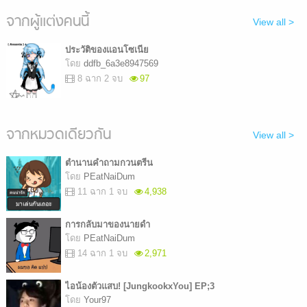
จากผู้แต่งคนนี้
View all >
ประวัติของแอนโซเนีย
โดย
ddfb_6a3e8947569
8 ฉาก 2 จบ
97
จากหมวดเดียวกัน
View all >
ตำนานคำถามกวนตรีน
โดย
PEatNaiDum
11 ฉาก 1 จบ
4,938
การกลับมาของนายดำ
โดย
PEatNaiDum
14 ฉาก 1 จบ
2,971
ไอน้องตัวแสบ! [JungkookxYou] EP;3
โดย
Your97