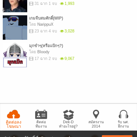
31 ฉาก 1 จบ
1,993
เกมจีบสมศักดิ์(WIP)
โดย
NarippuX
23 ฉาก 4 จบ
3,028
มุกขำๆ(หรือแป้กๆ?)
โดย
Bloody
17 ฉาก 2 จบ
9,067
ติดต่อลง
ติดต่อ
Dek-D
สมัครงาน
รับ นศ.
โฆษณา
ทีมงาน
ทำอะไรอยู่?
2014
ฝึกงาน